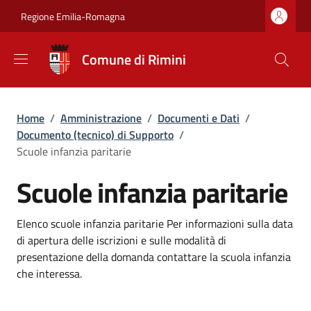
Salta al contenuto principale
Skip to footer content
Regione Emilia-Romagna
Comune di Rimini
Briciole di pane
Home
/
Amministrazione
/
Documenti e Dati
/
Documento (tecnico) di Supporto
/
Scuole infanzia paritarie
Scuole infanzia paritarie
Dettagli
Elenco scuole infanzia paritarie Per informazioni sulla data
di apertura delle iscrizioni e sulle modalità di
presentazione della domanda contattare la scuola infanzia
che interessa.