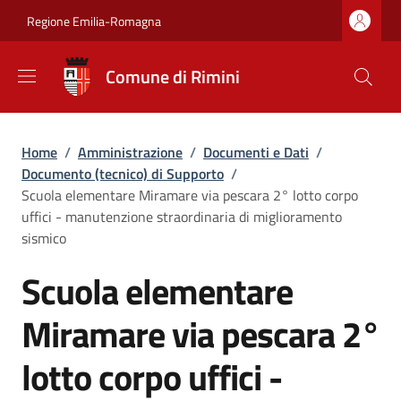
Salta al contenuto principale
Skip to footer content
Regione Emilia-Romagna
Comune di Rimini
Briciole di pane
Home
/
Amministrazione
/
Documenti e Dati
/
Documento (tecnico) di Supporto
/
Scuola elementare Miramare via pescara 2° lotto corpo
uffici - manutenzione straordinaria di miglioramento
sismico
Scuola elementare
Miramare via pescara 2°
lotto corpo uffici -