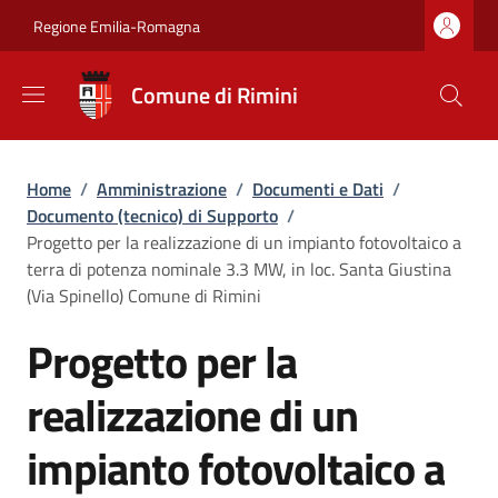
Salta al contenuto principale
Skip to footer content
Regione Emilia-Romagna
Comune di Rimini
Briciole di pane
Home
/
Amministrazione
/
Documenti e Dati
/
Documento (tecnico) di Supporto
/
Progetto per la realizzazione di un impianto fotovoltaico a
terra di potenza nominale 3.3 MW, in loc. Santa Giustina
(Via Spinello) Comune di Rimini
Progetto per la
realizzazione di un
impianto fotovoltaico a