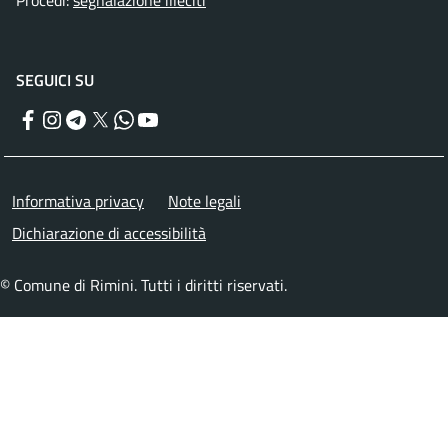
Procedi:
segnalazione illeciti
SEGUICI SU
Facebook
Instagram
Telegram
Twitter
WhatsApp
YouTube
Menu piè di pagina
Informativa privacy
Note legali
Dichiarazione di accessibilità
© Comune di Rimini. Tutti i diritti riservati.