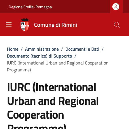
Salta al contenuto principale
Skip to footer content
Regione Emilia-Romagna
Comune di Rimini
Briciole di pane
Home
/
Amministrazione
/
Documenti e Dati
/
Documento (tecnico) di Supporto
/
IURC (International Urban and Regional Cooperation
Programme)
IURC (International
Urban and Regional
Cooperation
Programme)