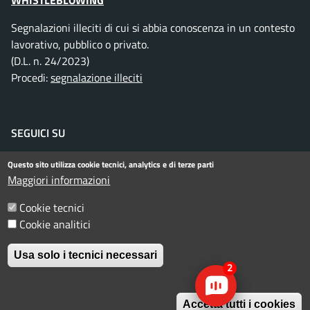
WHISTLEBLOWING
Segnalazioni illeciti di cui si abbia conoscenza in un contesto
lavorativo, pubblico o privato.
(D.L. n. 24/2023)
Procedi:
segnalazione illeciti
SEGUICI SU
Facebook
Instagram
Telegram
Twitter
WhatsApp
YouTube
Questo sito utilizza cookie tecnici, analytics e di terze parti
Maggiori informazioni
Cookie tecnici
Menu piè di pagina
Informativa privacy
Note legali
Cookie analitici
Dichiarazione di accessibilità
Usa solo i tecnici necessari
2
© Comune di Rimini. Tutti i diritti riservati.
Accetta tutti i cookies