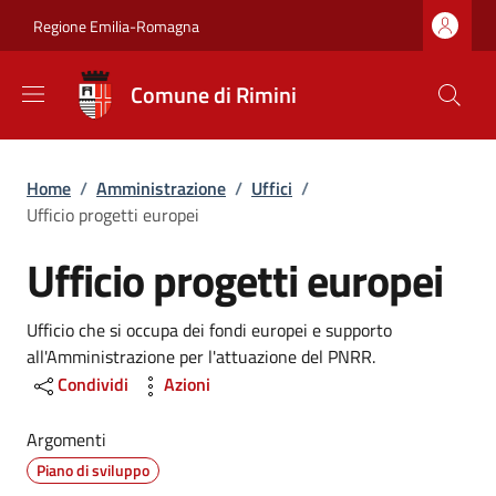
Salta al contenuto principale
Skip to footer content
Regione Emilia-Romagna
Comune di Rimini
Briciole di pane
Home
/
Amministrazione
/
Uffici
/
Ufficio progetti europei
Ufficio progetti europei
Dettagli
Ufficio che si occupa dei fondi europei e supporto
all'Amministrazione per l'attuazione del PNRR.
Condividi
Azioni
Argomenti
Piano di sviluppo