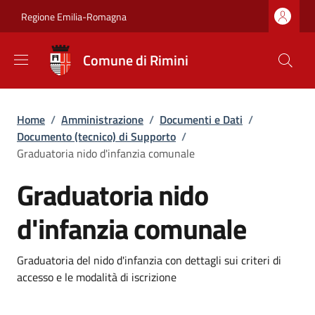
Salta al contenuto principale
Skip to footer content
Regione Emilia-Romagna
Comune di Rimini
Briciole di pane
Home
/
Amministrazione
/
Documenti e Dati
/
Documento (tecnico) di Supporto
/
Graduatoria nido d'infanzia comunale
Graduatoria nido
d'infanzia comunale
Dettagli
Graduatoria del nido d'infanzia con dettagli sui criteri di
accesso e le modalità di iscrizione