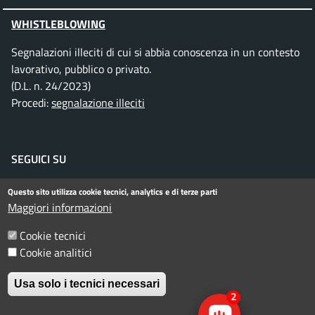
WHISTLEBLOWING
Segnalazioni illeciti di cui si abbia conoscenza in un contesto
lavorativo, pubblico o privato.
(D.L. n. 24/2023)
Procedi:
segnalazione illeciti
SEGUICI SU
Facebook
Instagram
Telegram
Twitter
WhatsApp
YouTube
Questo sito utilizza cookie tecnici, analytics e di terze parti
Maggiori informazioni
Cookie tecnici
Menu piè di pagina
Informativa privacy
Note legali
Cookie analitici
Dichiarazione di accessibilità
Usa solo i tecnici necessari
2
© Comune di Rimini. Tutti i diritti riservati.