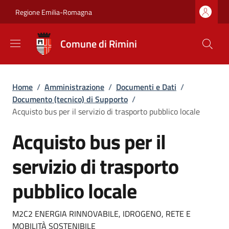
Salta al contenuto principale
Skip to footer content
Regione Emilia-Romagna
Comune di Rimini
Briciole di pane
Home
/
Amministrazione
/
Documenti e Dati
/
Documento (tecnico) di Supporto
/
Acquisto bus per il servizio di trasporto pubblico locale
Acquisto bus per il
servizio di trasporto
pubblico locale
Dettagli
M2C2 ENERGIA RINNOVABILE, IDROGENO, RETE E
MOBILITÀ SOSTENIBILE