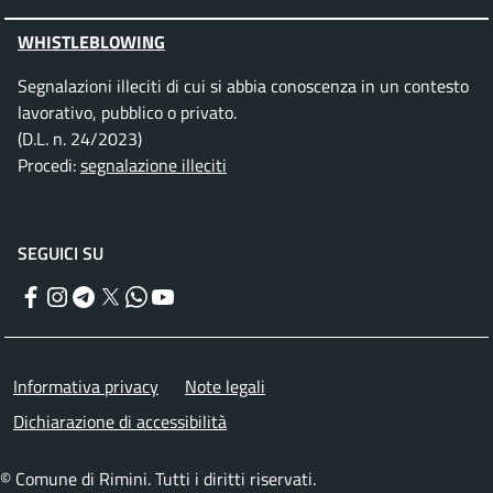
WHISTLEBLOWING
Segnalazioni illeciti di cui si abbia conoscenza in un contesto
lavorativo, pubblico o privato.
(D.L. n. 24/2023)
Procedi:
segnalazione illeciti
SEGUICI SU
Facebook
Instagram
Telegram
Twitter
WhatsApp
YouTube
Menu piè di pagina
Informativa privacy
Note legali
Dichiarazione di accessibilità
© Comune di Rimini. Tutti i diritti riservati.