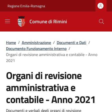
Salta al contenuto principale
Skip to footer content
Regione Emilia-Romagna
Comune di Rimini
Briciole di pane
Home
/
Amministrazione
/
Documenti e Dati
/
Documento Funzionamento Interno
/
Organi di revisione amministrativa e contabile - Anno
2021
Organi di revisione
amministrativa e
contabile - Anno 2021
Documenti e verbali degli organi di revisione