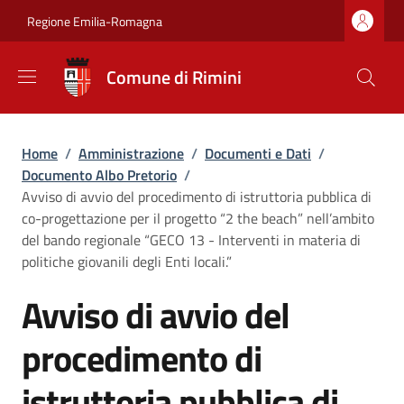
Salta al contenuto principale
Skip to footer content
Regione Emilia-Romagna
Comune di Rimini
Briciole di pane
Home
/
Amministrazione
/
Documenti e Dati
/
Documento Albo Pretorio
/
Avviso di avvio del procedimento di istruttoria pubblica di
co-progettazione per il progetto “2 the beach” nell’ambito
del bando regionale “GECO 13 - Interventi in materia di
politiche giovanili degli Enti locali.”
Avviso di avvio del
procedimento di
istruttoria pubblica di