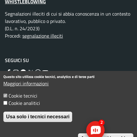
WHISTLEBLOWING
Segnalazioni illeciti di cui si abbia conoscenza in un contesto
lavorativo, pubblico o privato.
(D.L. n. 24/2023)
Procedi:
segnalazione illeciti
SEGUICI SU
Facebook
Instagram
Telegram
Twitter
WhatsApp
YouTube
Questo sito utilizza cookie tecnici, analytics e di terze parti
Maggiori informazioni
Menu piè di pagina
Cookie tecnici
Informativa privacy
Note legali
Cookie analitici
Dichiarazione di accessibilità
Usa solo i tecnici necessari
© Comune di Rimini. Tutti i diritti riservati.
2