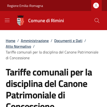
Salta al contenuto principale
Skip to footer content
Regione Emilia-Romagna
Comune di Rimini
Briciole di pane
Home
/
Amministrazione
/
Documenti e Dati
/
Atto Normativo
/
Tariffe comunali per la disciplina del Canone Patrimoniale
di Concessione
Tariffe comunali per la
disciplina del Canone
Patrimoniale di
Concessione