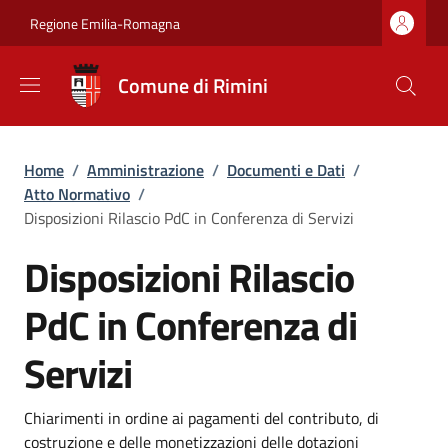
Salta al contenuto principale
Skip to footer content
Regione Emilia-Romagna
Comune di Rimini
Briciole di pane
Home
/
Amministrazione
/
Documenti e Dati
/
Atto Normativo
/
Disposizioni Rilascio PdC in Conferenza di Servizi
Disposizioni Rilascio
PdC in Conferenza di
Servizi
Dettagli
Chiarimenti in ordine ai pagamenti del contributo, di
costruzione e delle monetizzazioni delle dotazioni