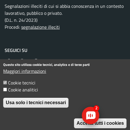
Segnalazioni illeciti di cui si abbia conoscenza in un contesto
lavorativo, pubblico o privato.
(D.L. n. 24/2023)
Procedi:
segnalazione illeciti
SEGUICI SU
Facebook
Instagram
Telegram
Twitter
WhatsApp
YouTube
Questo sito utilizza cookie tecnici, analytics e di terze parti
Maggiori informazioni
Cookie tecnici
Menu piè di pagina
Informativa privacy
Note legali
Cookie analitici
Dichiarazione di accessibilità
Usa solo i tecnici necessari
2
© Comune di Rimini. Tutti i diritti riservati.
Accetta tutti i cookies
Descrizione