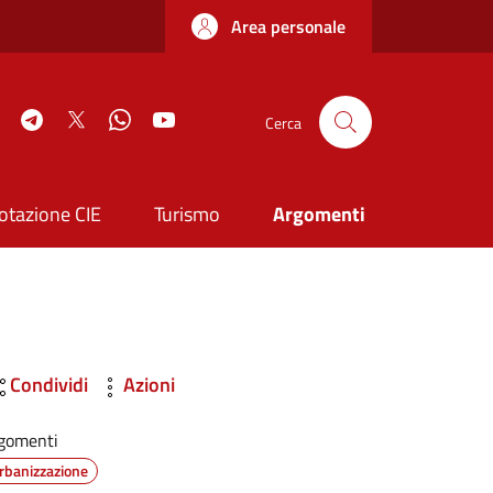
Area personale
book
Instagram
Telegram
Twitter
WhatsApp
YouTube
Cerca
otazione CIE
Turismo
Argomenti
Condividi
Azioni
gomenti
rbanizzazione