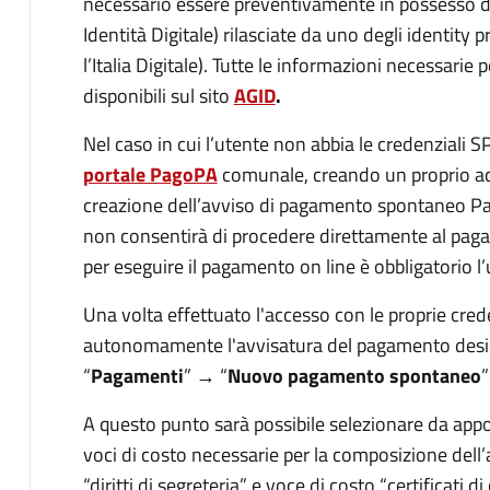
necessario essere preventivamente in possesso de
Identità Digitale) rilasciate da uno degli identity
l’Italia Digitale). Tutte le informazioni necessarie
disponibili sul sito
AGID
.
Nel caso in cui l’utente non abbia le credenziali S
portale PagoPA
comunale, creando un proprio acc
creazione dell’avviso di pagamento spontaneo Pag
non consentirà di procedere direttamente al pag
per eseguire il pagamento on line è obbligatorio l’u
Una volta effettuato l'accesso con le proprie cred
autonomamente l'avvisatura del pagamento desi
“
Pagamenti
” → “
Nuovo pagamento spontaneo
”
A questo punto sarà possibile selezionare da appos
voci di costo necessarie per la composizione del
“diritti di segreteria” e voce di costo “certificati di