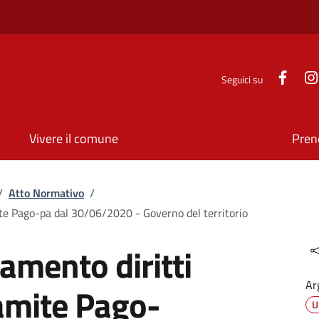
Face
Seguici su
Vivere il comune
Pren
/
Atto Normativo
/
ite Pago-pa dal 30/06/2020 - Governo del territorio
amento diritti
Ar
ramite Pago-
U