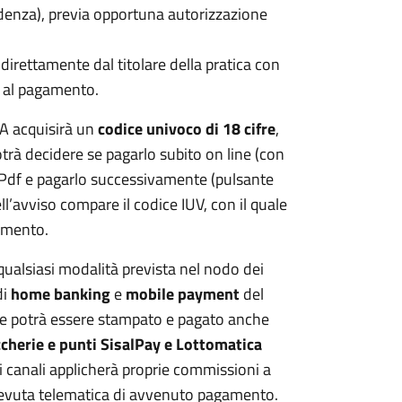
idenza), previa opportuna autorizzazione
irettamente dal titolare della pratica con
i al pagamento.
A acquisirà un
codice univoco di 18 cifre
,
trà decidere se pagarlo subito on line (con
o Pdf e pagarlo successivamente (pulsante
ell’avviso compare il codice IUV, con il quale
amento.
ualsiasi modalità prevista nel nodo dei
di
home banking
e
mobile payment
del
ure potrà essere stampato e pagato anche
ccherie e punti SisalPay e Lottomatica
ti canali applicherà proprie commissioni a
ricevuta telematica di avvenuto pagamento.