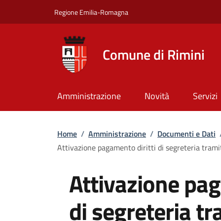
Salta al contenuto principale
Skip to footer content
Regione Emilia-Romagna
Comune di Rimini
Amministrazione
Novità
Servizi
Briciole di pane
Home
/
Amministrazione
/
Documenti e Dati
Attivazione pagamento diritti di segreteria tram
Attivazione pag
di segreteria t