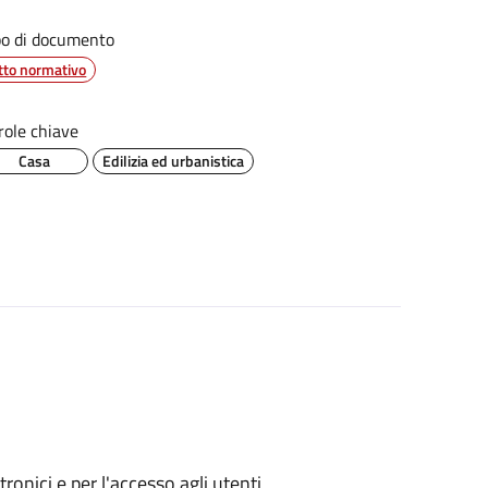
po di documento
tto normativo
role chiave
Casa
Edilizia ed urbanistica
ronici e per l'accesso agli utenti