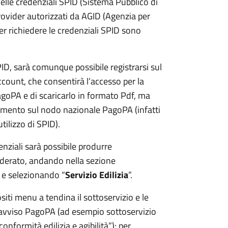
lle credenziali SPID (Sistema Pubblico di
 provider autorizzati da AGID (Agenzia per
 per richiedere le credenziali SPID sono
PID, sarà comunque possibile registrarsi sul
ount, che consentirà l’accesso per la
oPA e di scaricarlo in formato Pdf, ma
amento sul nodo nazionale PagoPA (infatti
tilizzo di SPID).
enziali sarà possibile produrre
derato, andando nella sezione
 e selezionando “
Servizio Edilizia
”.
iti menu a tendina il sottoservizio e le
l’avviso PagoPA (ad esempio sottoservizio
 conformità edilizia e agibilità”): per