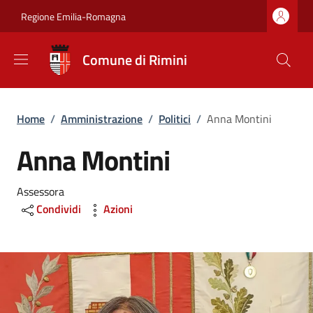
Salta al contenuto principale
Skip to footer content
Regione Emilia-Romagna
Comune di Rimini
Briciole di pane
Home
/
Amministrazione
/
Politici
/
Anna Montini
Anna Montini
Assessora
Condividi
Azioni
Image