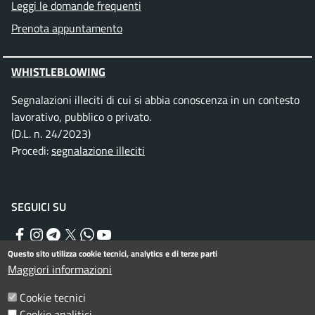
Leggi le domande frequenti
Prenota appuntamento
WHISTLEBLOWING
Segnalazioni illeciti di cui si abbia conoscenza in un contesto
lavorativo, pubblico o privato.
(D.L. n. 24/2023)
Procedi:
segnalazione illeciti
SEGUICI SU
Facebook
Instagram
Telegram
Twitter
WhatsApp
YouTube
Questo sito utilizza cookie tecnici, analytics e di terze parti
Maggiori informazioni
Menu piè di pagina
Informativa privacy
Note legali
Cookie tecnici
Cookie analitici
Dichiarazione di accessibilità