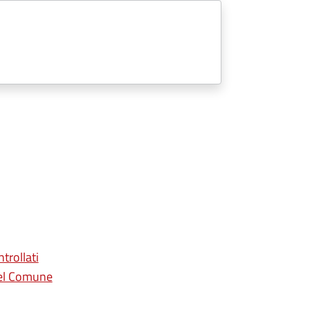
trollati
del Comune