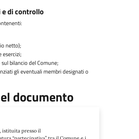
 e di controllo
ontenenti:
o netto);
e esercizi;
 sul bilancio del Comune;
enziati gli eventuali membri designati o
 del documento
istituita presso il
atura “partecipativa” tra il Comune e i