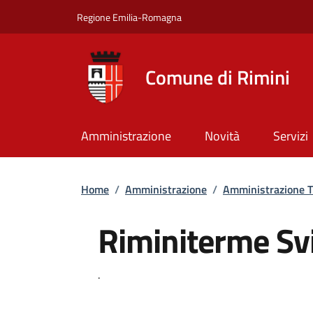
Salta al contenuto principale
Skip to footer content
Regione Emilia-Romagna
Comune di Rimini
Amministrazione
Novità
Servizi
Briciole di pane
Home
/
Amministrazione
/
Amministrazione T
Riminiterme Svil
Dettagli
.