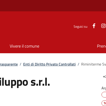
Face
Seguici su
Vivere il comune
Pren
rasparente
/
Enti di Diritto Privato Controllati
/
Riminiterme Svil
uppo s.r.l.
Ar
T