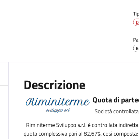
Ti
D
Pa
E
Descrizione
Quota di parte
Società controllata
Riminiterme Sviluppo s.r.l. è controllata indire
quota complessiva pari al 82,67%, così composta: