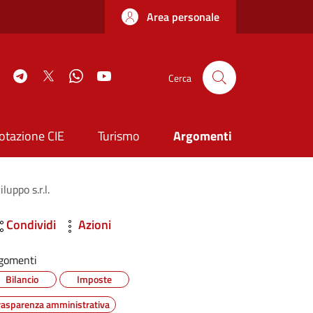
Area personale
book
Instagram
Telegram
Twitter
WhatsApp
YouTube
Cerca
otazione CIE
Turismo
Argomenti
uppo s.r.l.
Condividi
Azioni
gomenti
Bilancio
Imposte
rasparenza amministrativa