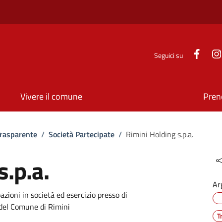
Face
Seguici su
Vivere il comune
Pren
rasparente
/
Società Partecipate
/
Rimini Holding s.p.a.
s.p.a.
Ar
azioni in società ed esercizio presso di
e del Comune di Rimini
T