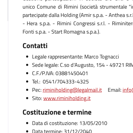
unico Comune di Rimini (società strumentale "i
partecipate dalla Holding (Amir s.p.a. - Anthea s.r
- Hera s.p.a. - Rimini Congressi s.r.l. - Rimini
Fonti s.p.a. - Start Romagna s.p.a.).
Contatti
Legale rappresentante: Marco Tognacci
Sede legale: C.so d'Augusto, 154 - 49721 RI
C.F./P.IVA: 03881450401
Tel.: 0541/704333-4325
Pec:
riminiholding@legalmail.it
Email:
info
Sito:
www.riminiholding.it
Costituzione e termine
Data di costituzione: 13/05/2010
Data termine: 31/12/2040