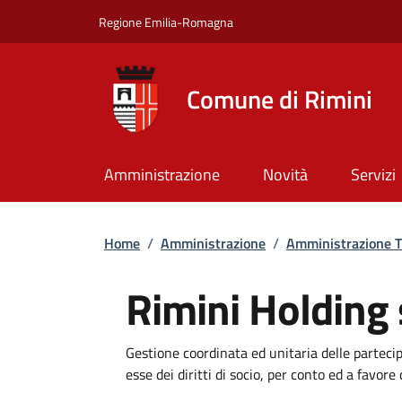
Salta al contenuto principale
Skip to footer content
Regione Emilia-Romagna
Comune di Rimini
Amministrazione
Novità
Servizi
Briciole di pane
Home
/
Amministrazione
/
Amministrazione T
Rimini Holding 
Dettagli
Gestione coordinata ed unitaria delle partecip
esse dei diritti di socio, per conto ed a favor