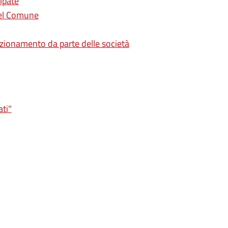
ipate
del Comune
nzionamento da parte delle società
ati"