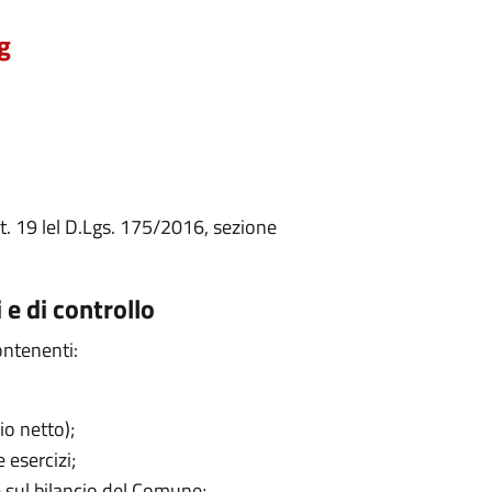
g
rt. 19 lel D.Lgs. 175/2016, sezione
 e di controllo
ontenenti:
o netto);
e esercizi;
 sul bilancio del Comune;