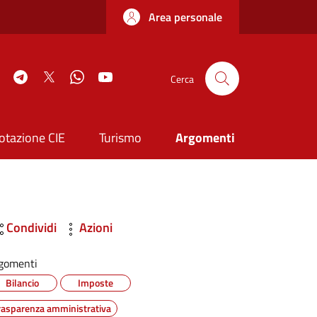
Area personale
book
Instagram
Telegram
Twitter
WhatsApp
YouTube
Cerca
otazione CIE
Turismo
Argomenti
Condividi
Azioni
gomenti
Bilancio
Imposte
rasparenza amministrativa