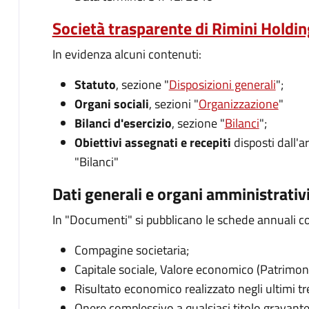
Società trasparente di Rimini Holdin
In evidenza alcuni contenuti:
Statuto
, sezione "
Disposizioni generali
";
Organi sociali
, sezioni "
Organizzazione
"
Bilanci d'esercizio
, sezione "
Bilanci
";
Obiettivi assegnati e recepiti
disposti dall'a
"Bilanci"
Dati generali e organi amministrativi
In "Documenti" si pubblicano le schede annuali c
Compagine societaria;
Capitale sociale, Valore economico (Patrimoni
Risultato economico realizzato negli ultimi tr
Onere complessivo a qualsiasi titolo gravante