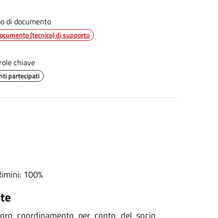
po di documento
ocumento (tecnico) di supporto
role chiave
nti partecipati
Rimini: 100%
ite
 loro coordinamento per conto del socio