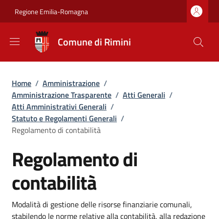
Salta al contenuto principale
Skip to footer content
Regione Emilia-Romagna
Comune di Rimini
Briciole di pane
Home
/
Amministrazione
/
Amministrazione Trasparente
/
Atti Generali
/
Atti Amministrativi Generali
/
Statuto e Regolamenti Generali
/
Regolamento di contabilità
Regolamento di
contabilità
Dettagli
Modalità di gestione delle risorse finanziarie comunali,
stabilendo le norme relative alla contabilità, alla redazione