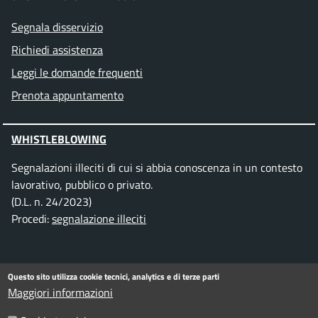
Segnala disservizio
Richiedi assistenza
Leggi le domande frequenti
Prenota appuntamento
WHISTLEBLOWING
Segnalazioni illeciti di cui si abbia conoscenza in un contesto
lavorativo, pubblico o privato.
(D.L. n. 24/2023)
Procedi:
segnalazione illeciti
SEGUICI SU
Questo sito utilizza cookie tecnici, analytics e di terze parti
Maggiori informazioni
Facebook
Instagram
Telegram
Twitter
WhatsApp
YouTube