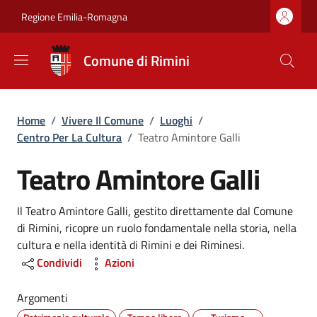
Salta al contenuto principale
Skip to footer content
Regione Emilia-Romagna
Comune di Rimini
Briciole di pane
Home
/
Vivere Il Comune
/
Luoghi
/
Centro Per La Cultura
/
Teatro Amintore Galli
Teatro Amintore Galli
Dettagli
Il Teatro Amintore Galli, gestito direttamente dal Comune
di Rimini, ricopre un ruolo fondamentale nella storia, nella
cultura e nella identità di Rimini e dei Riminesi.
Condividi
Azioni
Argomenti