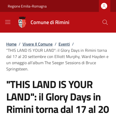
Salta al contenuto principale
Skip to footer content
Regione Emilia-Romagna
Comune di Rimini
Briciole di pane
Home
/
Vivere Il Comune
/
Eventi
/
"THIS LAND IS YOUR LAND": il Glory Days in Rimini torna
dal 17 al 20 settembre con Elliott Murphy, Ward Hayden e
un omaggio all'album The Seeger Sessions di Bruce
Springsteen.
"THIS LAND IS YOUR
LAND": il Glory Days in
Rimini torna dal 17 al 20