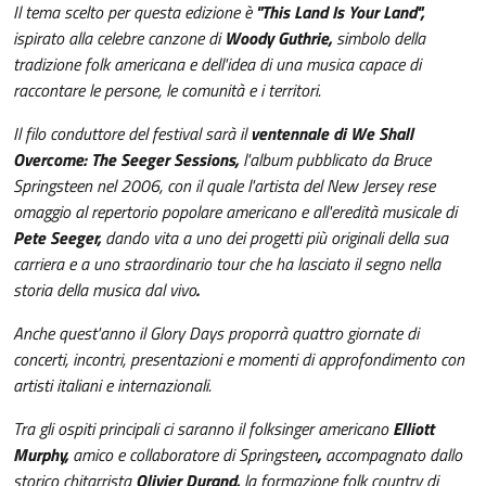
Il tema scelto per questa edizione è
"This Land Is Your Land",
ispirato alla celebre canzone di
Woody Guthrie,
simbolo della
tradizione folk americana e dell'idea di una musica capace di
raccontare le persone, le comunità e i territori.
Il filo conduttore del festival sarà il
ventennale di We Shall
Overcome: The Seeger Sessions,
l'album pubblicato da Bruce
Springsteen nel 2006, con il quale l'artista del New Jersey rese
omaggio al repertorio popolare americano e all'eredità musicale di
Pete Seeger,
dando vita a uno dei progetti più originali della sua
carriera e a uno straordinario tour che ha lasciato il segno nella
storia della musica dal vivo
.
Anche quest'anno il Glory Days proporrà quattro giornate di
concerti, incontri, presentazioni e momenti di approfondimento con
artisti italiani e internazionali.
Tra gli ospiti principali ci saranno il folksinger americano
Elliott
Murphy,
amico e collaboratore di Springsteen
,
accompagnato dallo
storico chitarrista
Olivier Durand,
la formazione folk country di