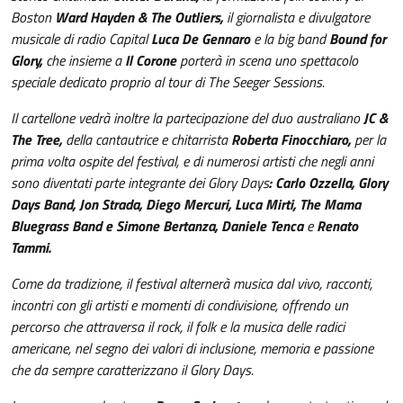
Boston
Ward Hayden & The Outliers,
il giornalista e divulgatore
musicale di radio Capital
Luca De Gennaro
e la big band
Bound for
Glory,
che insieme a
Il Corone
porterà in scena uno spettacolo
speciale dedicato proprio al tour di The Seeger Sessions.
Il cartellone vedrà inoltre la partecipazione del duo australiano
JC &
The Tree,
della cantautrice e chitarrista
Roberta Finocchiaro,
per la
prima volta ospite del festival, e di numerosi artisti che negli anni
sono diventati parte integrante dei Glory Days
: Carlo Ozzella, Glory
Days Band, Jon Strada, Diego Mercuri, Luca Mirti, The Mama
Bluegrass Band e Simone Bertanza, Daniele Tenca
e
Renato
Tammi.
Come da tradizione, il festival alternerà musica dal vivo, racconti,
incontri con gli artisti e momenti di condivisione, offrendo un
percorso che attraversa il rock, il folk e la musica delle radici
americane, nel segno dei valori di inclusione, memoria e passione
che da sempre caratterizzano il Glory Days.