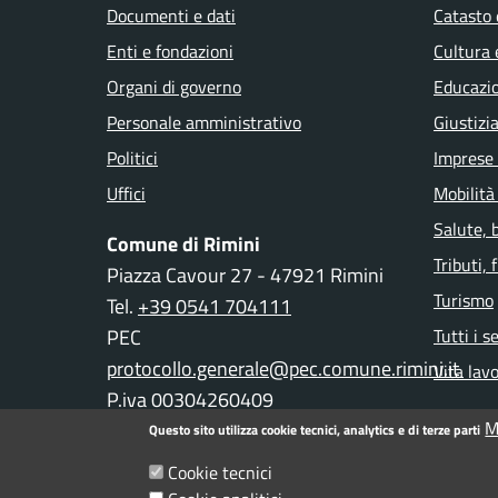
Documenti e dati
Catasto 
Enti e fondazioni
Cultura 
Organi di governo
Educazi
Personale amministrativo
Giustizi
Politici
Imprese
Uffici
Mobilità
Salute, 
Comune di Rimini
Tributi,
Piazza Cavour 27 - 47921 Rimini
Turismo
Tel.
+39 0541 704111
PEC
Tutti i s
protocollo.generale@pec.comune.rimini.it
Vita lav
P.iva 00304260409
M
Questo sito utilizza cookie tecnici, analytics e di terze parti
Cookie tecnici
Informativa privacy
Note legali
Dichiarazione d