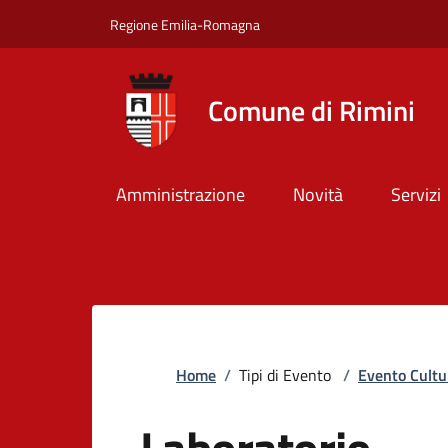
Salta al contenuto principale
Skip to footer content
Regione Emilia-Romagna
Comune di Rimini
Amministrazione
Novità
Servizi
Briciole di pane
Home
/
Tipi di Evento
/
Evento Cultu