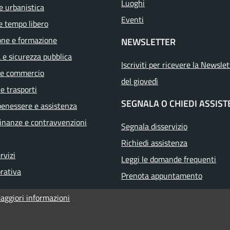
Luoghi
e urbanistica
Eventi
e tempo libero
one e formazione
NEWSLETTER
a e sicurezza pubblica
Iscriviti per ricevere la Newslet
 e commercio
del giovedì
 e trasporti
SEGNALA O CHIEDI ASSIS
benessere e assistenza
 finanze e contravvenzioni
Segnala disservizio
Richiedi assistenza
ervizi
Leggi le domande frequenti
orativa
Prenota appuntamento
aggiori informazioni
i accessibilità