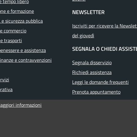
e tempo libero
one e formazione
NEWSLETTER
a e sicurezza pubblica
Iscriviti per ricevere la Newslet
 e commercio
del giovedì
 e trasporti
SEGNALA O CHIEDI ASSIS
benessere e assistenza
 finanze e contravvenzioni
Segnala disservizio
Richiedi assistenza
ervizi
Leggi le domande frequenti
orativa
Prenota appuntamento
aggiori informazioni
i accessibilità