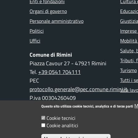
Enti e fondazioni
Cultura 
Organi di governo
Educazi
Personale amministrativo
Giustizi
Politici
Imprese
Uffici
Mobilità
Salute, 
Comune di Rimini
Tributi,
Piazza Cavour 27 - 47921 Rimini
Turismo
Tel.
+39 0541 704111
PEC
Tutti i s
protocollo.generale@pec.comune.rimini.it
Vita lav
P.iva 00304260409
M
Questo sito utilizza cookie tecnici, analytics e di terze parti
Cookie tecnici
Menu piè di pagina
Informativa privacy
Note legali
Dichiarazione d
Cookie analitici