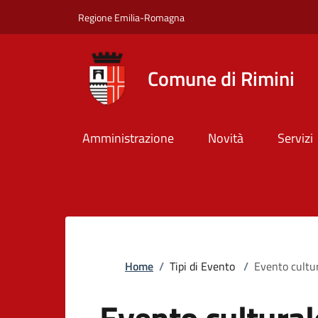
Salta al contenuto principale
Skip to footer content
Regione Emilia-Romagna
Comune di Rimini
Amministrazione
Novità
Servizi
Briciole di pane
Home
/
Tipi di Evento
/
Evento cultu