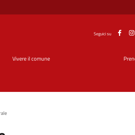
Face
Seguici su
Vivere il comune
Pren
rale