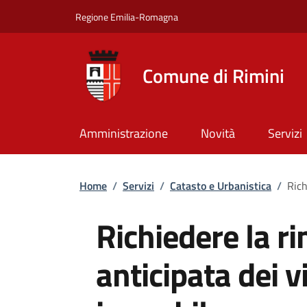
Salta al contenuto principale
Skip to footer content
Regione Emilia-Romagna
Comune di Rimini
Amministrazione
Novità
Servizi
Briciole di pane
Home
/
Servizi
/
Catasto e Urbanistica
/
Rich
Richiedere la r
anticipata dei v