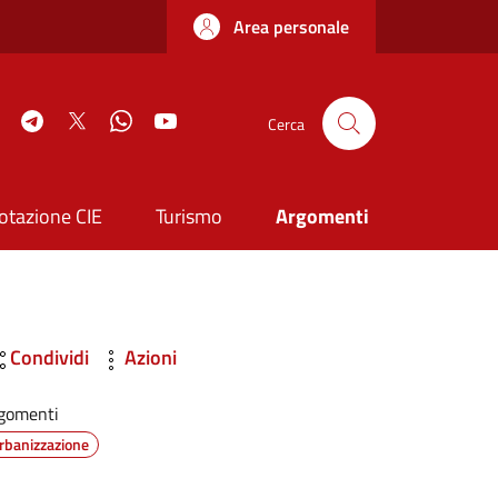
Area personale
book
Instagram
Telegram
Twitter
WhatsApp
YouTube
Cerca
otazione CIE
Turismo
Argomenti
Condividi
Azioni
gomenti
rbanizzazione