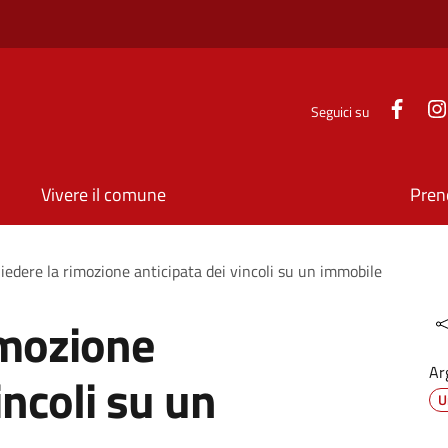
Face
Seguici su
Vivere il comune
Pren
iedere la rimozione anticipata dei vincoli su un immobile
imozione
Ar
incoli su un
U