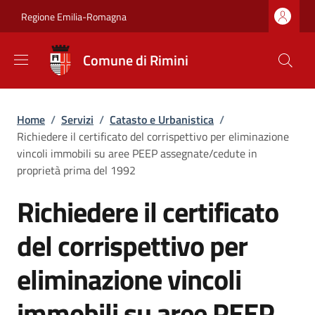
Salta al contenuto principale
Skip to footer content
Regione Emilia-Romagna
Comune di Rimini
Briciole di pane
Home
/
Servizi
/
Catasto e Urbanistica
/
Richiedere il certificato del corrispettivo per eliminazione
vincoli immobili su aree PEEP assegnate/cedute in
proprietà prima del 1992
Richiedere il certificato
del corrispettivo per
eliminazione vincoli
immobili su aree PEEP