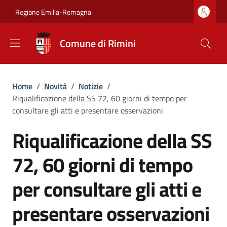
Salta al contenuto principale
Skip to footer content
Regione Emilia-Romagna
Comune di Rimini
Briciole di pane
Home
/
Novità
/
Notizie
/
Riqualificazione della SS 72, 60 giorni di tempo per
consultare gli atti e presentare osservazioni
Riqualificazione della SS
72, 60 giorni di tempo
per consultare gli atti e
presentare osservazioni