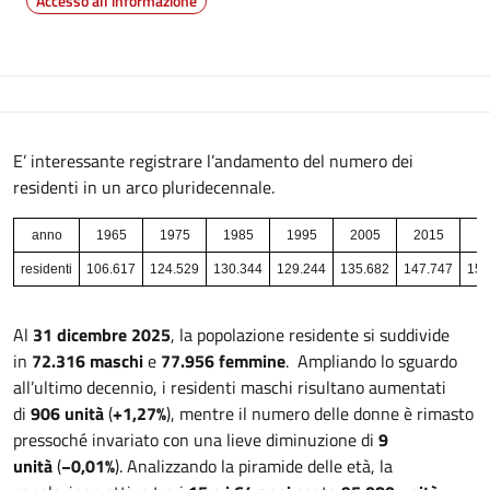
Accesso all'informazione
Descrizione
E’ interessante registrare l’andamento del numero dei
residenti in un arco pluridecennale.
anno
1965
1975
1985
1995
2005
2015
2
residenti
106.617
124.529
130.344
129.244
135.682
147.747
150
Al
31 dicembre 2025
, la popolazione residente si suddivide
in
72.316 maschi
e
77.956 femmine
. Ampliando lo sguardo
all’ultimo decennio, i residenti maschi risultano aumentati
di
906 unità
(
+1,27%
), mentre il numero delle donne è rimasto
pressoché invariato con una lieve diminuzione di
9
unità
(
−0,01%
). Analizzando la piramide delle età, la