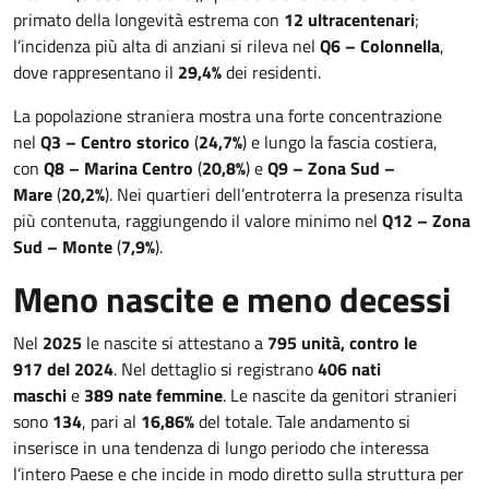
primato della longevità estrema con
12 ultracentenari
;
l’incidenza più alta di anziani si rileva nel
Q6 – Colonnella
,
dove rappresentano il
29,4%
dei residenti.
La popolazione straniera mostra una forte concentrazione
nel
Q3 – Centro storico
(
24,7%
) e lungo la fascia costiera,
con
Q8 – Marina Centro
(
20,8%
) e
Q9 – Zona Sud –
Mare
(
20,2%
). Nei quartieri dell’entroterra la presenza risulta
più contenuta, raggiungendo il valore minimo nel
Q12 – Zona
Sud – Monte
(
7,9%
).
Meno nascite e meno decessi
Nel
2025
le nascite si attestano a
795 unità, contro le
917 del 2024
. Nel dettaglio si registrano
406 nati
maschi
e
389 nate femmine
. Le nascite da genitori stranieri
sono
134
, pari al
16,86%
del totale. Tale andamento si
inserisce in una tendenza di lungo periodo che interessa
l’intero Paese e che incide in modo diretto sulla struttura per