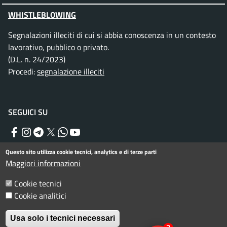
WHISTLEBLOWING
Segnalazioni illeciti di cui si abbia conoscenza in un contesto
lavorativo, pubblico o privato.
(D.L. n. 24/2023)
Procedi:
segnalazione illeciti
SEGUICI SU
Facebook
Instagram
Telegram
Twitter
WhatsApp
YouTube
Questo sito utilizza cookie tecnici, analytics e di terze parti
Maggiori informazioni
Menu piè di pagina
Informativa privacy
Note legali
Cookie tecnici
Dichiarazione di accessibilità
Cookie analitici
© Comune di Rimini. Tutti i diritti riservati.
Usa solo i tecnici necessari