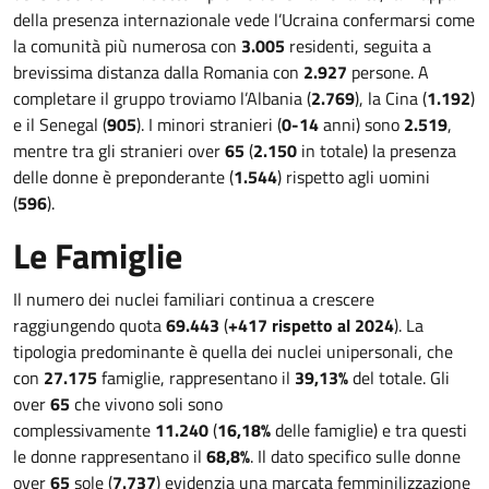
della presenza internazionale vede l’Ucraina confermarsi come
la comunità più numerosa con
3.005
residenti, seguita a
brevissima distanza dalla Romania con
2.927
persone. A
completare il gruppo troviamo l’Albania (
2.769
), la Cina (
1.192
)
e il Senegal (
905
). I minori stranieri (
0-14
anni) sono
2.519
,
mentre tra gli stranieri over
65
(
2.150
in totale) la presenza
delle donne è preponderante (
1.544
) rispetto agli uomini
(
596
).
Le Famiglie
Il numero dei nuclei familiari continua a crescere
raggiungendo quota
69.443
(
+417 rispetto al 2024
). La
tipologia predominante è quella dei nuclei unipersonali, che
con
27.175
famiglie, rappresentano il
39,13%
del totale. Gli
over
65
che vivono soli sono
complessivamente
11.240
(
16,18%
delle famiglie) e tra questi
le donne rappresentano il
68,8%
. Il dato specifico sulle donne
over
65
sole (
7.737
) evidenzia una marcata femminilizzazione