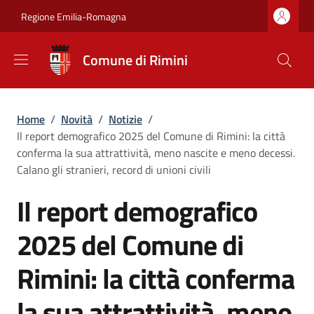
Salta al contenuto principale
Skip to footer content
Regione Emilia-Romagna
Comune di Rimini
Briciole di pane
Home
/
Novità
/
Notizie
/
Il report demografico 2025 del Comune di Rimini: la città
conferma la sua attrattività, meno nascite e meno decessi.
Calano gli stranieri, record di unioni civili
Il report demografico
2025 del Comune di
Rimini: la città conferma
la sua attrattività, meno