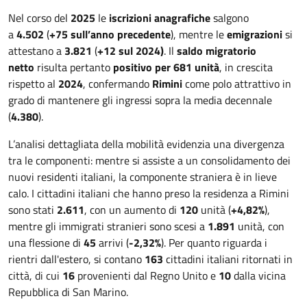
Nel corso del
2025
le
iscrizioni anagrafiche
salgono
a
4.502
(
+75 sull’anno precedente
), mentre le
emigrazioni
si
attestano a
3.821
(
+12 sul 2024)
. Il
saldo migratorio
netto
risulta pertanto
positivo per 681 unità
, in crescita
rispetto al
2024
, confermando
Rimini
come polo attrattivo in
grado di mantenere gli ingressi sopra la media decennale
(
4.380
).
L’analisi dettagliata della mobilità evidenzia una divergenza
tra le componenti: mentre si assiste a un consolidamento dei
nuovi residenti italiani, la componente straniera è in lieve
calo. I cittadini italiani che hanno preso la residenza a Rimini
sono stati
2.611
, con un aumento di
120
unità (
+4,82%
),
mentre gli immigrati stranieri sono scesi a
1.891
unità, con
una flessione di
45
arrivi (
-2,32%
). Per quanto riguarda i
rientri dall'estero, si contano
163
cittadini italiani ritornati in
città, di cui
16
provenienti dal Regno Unito e
10
dalla vicina
Repubblica di San Marino.