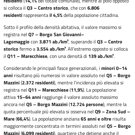
residenti
(
14,1%
del totale comunale), mentre al polo opposto
si colloca il
Q3 – Centro storico
, che con
6.806
residenti
rappresenta
il 4,5%
della popolazione cittadina.
Sotto il profilo della densità abitativa, il valore massimo si
registra nel
Q7 – Borgo San Giovanni–
Lagomaggio
con
3.871 ab./km²
, superando il
Q3 – Centro
storico
fermo a
3.554 ab./km²
. All’estremo opposto si colloca
il
Q11 – Marecchiese
, con una densità di
139 ab./km²
.
Considerando le principali fasce generazionali, i
minori 0–14
anni
risultano più numerosi in valore assoluto nel
Q5 – Borgo
Mazzini
(
2.372 residenti
), mentre l’incidenza più elevata si
registra nel
Q11 – Marecchiese
(
11,9%
). La popolazione
attiva
15–64 anni
raggiunge il valore assoluto massimo
ancora nel
Q5 – Borgo Mazzini
(
12.724 persone
), mentre la
quota percentuale più elevata si osserva nel
Q9 – Zona Sud –
Mare
(
66,4%
). La popolazione anziana
65 anni e oltre
risulta
maggiormente concentrata in termini assoluti nel
Q5 – Borgo
Mazzini
(
6.099 residenti
), quartiere che detiene anche il