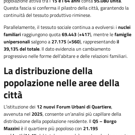
popolazione attiva tra i
15 e i 64 anni
conta
95.080 unità
.
Questa fascia si conferma il pilastro della città, garantendo la
continuità del tessuto produttivo riminese.
Parallelamente, il tessuto sociale continua a evolversi: i
nuclei
familiari
raggiungono quota
69.443
(
+417
), mentre le
famiglie
unipersonali
salgono a
27.175
(
+560
), rappresentando
il
39,13% del totale
. Il dato evidenzia un cambiamento
progressivo nelle forme dell’abitare e delle relazioni familiari.
La distribuzione della
popolazione nelle aree della
città
L’istituzione dei
12 nuovi Forum Urbani di Quartiere
,
avvenuta nel
2025
, consente un’analisi più capillare della
distribuzione della popolazione residente. Il
Q5 – Borgo
Mazzini
è il quartiere più popoloso con
21.195