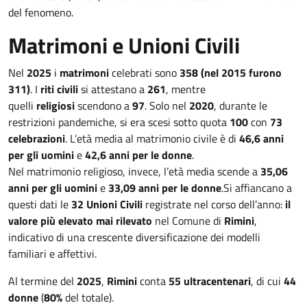
del fenomeno.
Matrimoni e Unioni Civili
Nel
2025
i
matrimoni
celebrati sono
358 (nel 2015 furono
311)
. I
riti civili
si attestano a
261
, mentre
quelli
religiosi
scendono a
97
. Solo nel
2020
, durante le
restrizioni pandemiche, si era scesi sotto quota
100
con
73
celebrazioni
. L’età media al matrimonio civile è di
46,6 anni
per gli uomini
e
42,6 anni per le donne
.
Nel matrimonio religioso, invece, l’età media scende a
35,06
anni per gli uomini
e
33,09 anni per le donne
.Si affiancano a
questi dati le
32 Unioni Civili
registrate nel corso dell’anno:
il
valore più elevato mai rilevato
nel Comune di
Rimini
,
indicativo di una crescente diversificazione dei modelli
familiari e affettivi.
Al termine del
2025
,
Rimini
conta
55 ultracentenari
, di cui
44
donne
(
80%
del totale).