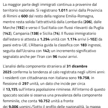
La maggior parte degli immigrati continua a provenire dal
territorio nazionale. Si registrano
1.011
arrivi dalla Provincia
di Rimini e
600
dal resto della regione Emilia-Romagna,
mentre resta solida l'attrattività dalla Lombardia (
206
), dalle
Marche (
192
) e verso il Sud Italia con flussi rilevanti da Puglia
(
142
), Campania (
138
) e Sicilia (
74
). Il flusso immigratorio
dall’estero si attesta a
1.294
unità con
1.174
arrivi (
-102
) da
paesi extra-UE. L'Albania guida la classifica con
183
ingressi,
seguita dall'Ucraina con
142;
un incremento significativo
segnalato anche per l'Iran con
96
nuovi arrivi.
L’analisi della componente straniera al
31 dicembre
2025
conferma la tendenza al calo registrata negli ultimi anni:
i residenti con cittadinanza non italiana sono
19.758
, in
flessione di
297
unità, un dato che incide per circa
il
13,15%
sull’intera popolazione riminese. All’interno di questo
spaccato sociale si osserva una prevalenza della componente
femminile, che conta
10.752
unità a fronte
dei
9.006
uomini./Sotto il profilo delle nazionalità, la mappa