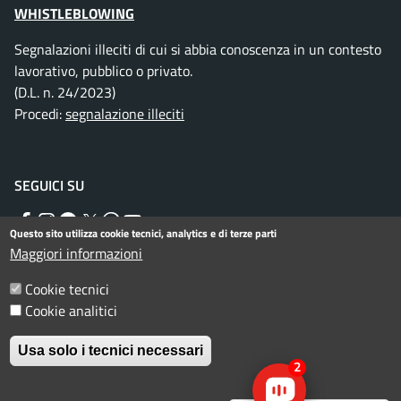
WHISTLEBLOWING
Segnalazioni illeciti di cui si abbia conoscenza in un contesto
lavorativo, pubblico o privato.
(D.L. n. 24/2023)
Procedi:
segnalazione illeciti
SEGUICI SU
Facebook
Instagram
Telegram
Twitter
WhatsApp
YouTube
Questo sito utilizza cookie tecnici, analytics e di terze parti
Maggiori informazioni
Menu piè di pagina
Cookie tecnici
Informativa privacy
Note legali
Cookie analitici
Dichiarazione di accessibilità
Usa solo i tecnici necessari
© Comune di Rimini. Tutti i diritti riservati.
2