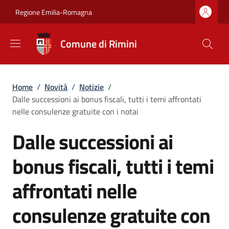
Salta al contenuto principale
Skip to footer content
Regione Emilia-Romagna
Comune di Rimini
Briciole di pane
Home
/
Novità
/
Notizie
/
Dalle successioni ai bonus fiscali, tutti i temi affrontati
nelle consulenze gratuite con i notai
Dalle successioni ai
bonus fiscali, tutti i temi
affrontati nelle
consulenze gratuite con