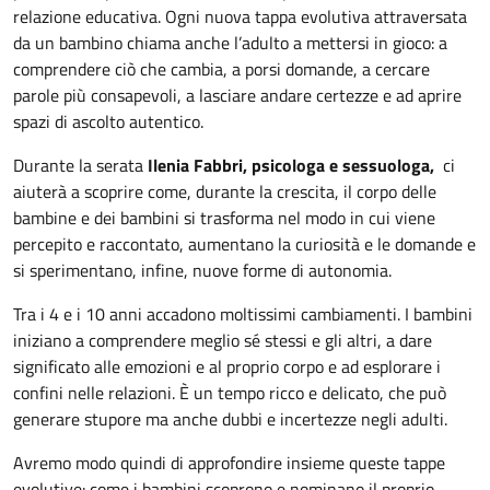
relazione educativa. Ogni nuova tappa evolutiva attraversata
da un bambino chiama anche l’adulto a mettersi in gioco: a
comprendere ciò che cambia, a porsi domande, a cercare
parole più consapevoli, a lasciare andare certezze e ad aprire
spazi di ascolto autentico.
Durante la serata
Ilenia Fabbri, psicologa e sessuologa,
ci
aiuterà a scoprire come, durante la crescita, il corpo delle
bambine e dei bambini si trasforma nel modo in cui viene
percepito e raccontato, aumentano la curiosità e le domande e
si sperimentano, infine, nuove forme di autonomia.
Tra i 4 e i 10 anni accadono moltissimi cambiamenti. I bambini
iniziano a comprendere meglio sé stessi e gli altri, a dare
significato alle emozioni e al proprio corpo e ad esplorare i
confini nelle relazioni. È un tempo ricco e delicato, che può
generare stupore ma anche dubbi e incertezze negli adulti.
Avremo modo quindi di approfondire insieme queste tappe
evolutive: come i bambini scoprono e nominano il proprio