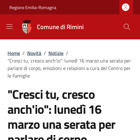
Salta al contenuto principale
Skip to footer content
Regione Emilia-Romagna
Comune di Rimini
Briciole di pane
Home
/
Novità
/
Notizie
/
"Cresci tu, cresco anch'io": lunedì 16 marzo una serata per
parlare di corpo, emozioni e relazioni a cura del Centro per
le Famiglie
"Cresci tu, cresco
anch'io": lunedì 16
marzo una serata per
parlare di corpo,