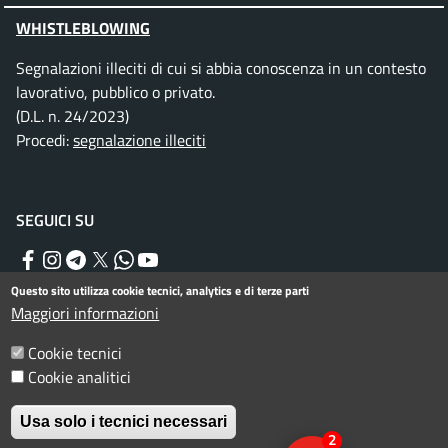
WHISTLEBLOWING
Segnalazioni illeciti di cui si abbia conoscenza in un contesto
lavorativo, pubblico o privato.
(D.L. n. 24/2023)
Procedi:
segnalazione illeciti
SEGUICI SU
Facebook
Instagram
Telegram
Twitter
WhatsApp
YouTube
Questo sito utilizza cookie tecnici, analytics e di terze parti
Maggiori informazioni
Menu piè di pagina
Informativa privacy
Note legali
Cookie tecnici
Dichiarazione di accessibilità
Cookie analitici
© Comune di Rimini. Tutti i diritti riservati.
Usa solo i tecnici necessari
2