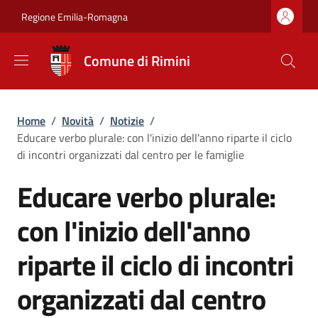
Salta al contenuto principale
Skip to footer content
Regione Emilia-Romagna
Comune di Rimini
Briciole di pane
Home
/
Novità
/
Notizie
/
Educare verbo plurale: con l'inizio dell'anno riparte il ciclo
di incontri organizzati dal centro per le famiglie
Educare verbo plurale:
con l'inizio dell'anno
riparte il ciclo di incontri
organizzati dal centro