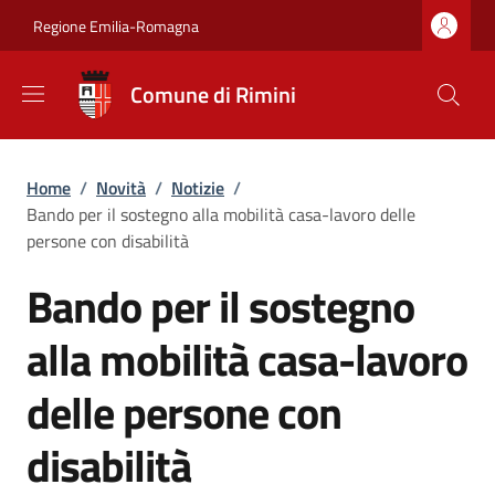
Salta al contenuto principale
Skip to footer content
Regione Emilia-Romagna
Comune di Rimini
Briciole di pane
Home
/
Novità
/
Notizie
/
Bando per il sostegno alla mobilità casa-lavoro delle
persone con disabilità
Bando per il sostegno
alla mobilità casa-lavoro
delle persone con
disabilità