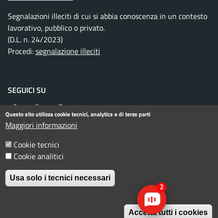
Segnalazioni illeciti di cui si abbia conoscenza in un contesto
lavorativo, pubblico o privato.
(D.L. n. 24/2023)
Procedi:
segnalazione illeciti
SEGUICI SU
Facebook
Instagram
Telegram
Twitter
WhatsApp
YouTube
Questo sito utilizza cookie tecnici, analytics e di terze parti
Maggiori informazioni
Cookie tecnici
Menu piè di pagina
Informativa privacy
Note legali
Cookie analitici
Dichiarazione di accessibilità
Usa solo i tecnici necessari
2
© Comune di Rimini. Tutti i diritti riservati.
Accetta tutti i cookies