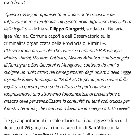
contributo”.
"Questa rassegna rappresenta un'importante occasione per
rafforzare la rete territoriale impegnata nella diffusione della cultura
della legalità –
dichiara
Filippo Giorgetti
, sindaco di Bellaria
Igea Marina, Comune capofila dell’Osservatorio sulla
criminalità organizzata della Provincia di Rimini
–.
L’Osservatorio provinciale, che riunisce i Comuni di Bellaria Igea
Marina, Rimini, Riccione, Cattolica, Misano Adriatico, Santarcangelo
di Romagna e San Giovanni in Marignano, continua da anni a
svolgere un ruolo attivo nel perseguimento degli obiettivi della Legge
regionale Emilia-Romagna n. 18 del 2016 per la promozione della
legalità. In questo percorso la cultura e la partecipazione
rappresentano uno strumento fondamentale di prevenzione e
crescita civile per sensibilizzare la comunità su temi così cruciali per
il nostro territorio, che continua a lavorare in sinergia a tutti i livelli”.
Tre gli appuntamenti in calendario, tutti ad ingresso libero: il
debutto il 26 giugno al cinema vecchio di
San Vito
con la
proiezione de
La salita
di Massimiliano Gallo, ispirato