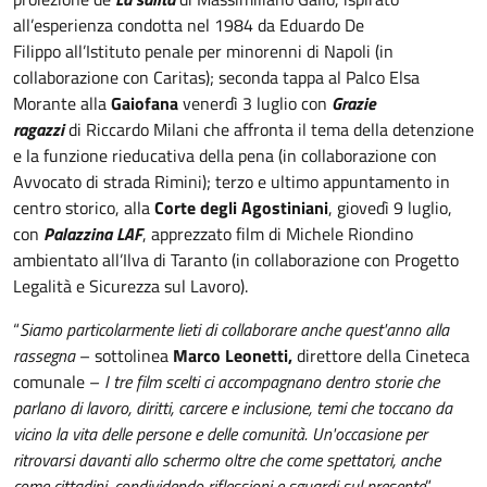
all’esperienza condotta nel 1984 da Eduardo De
Filippo all’Istituto penale per minorenni di Napoli (in
collaborazione con Caritas); seconda tappa al Palco Elsa
Morante alla
Gaiofana
venerdì 3 luglio con
Grazie
ragazzi
di Riccardo Milani che affronta il tema della detenzione
e la funzione rieducativa della pena (in collaborazione con
Avvocato di strada Rimini); terzo e ultimo appuntamento in
centro storico, alla
Corte degli Agostiniani
, giovedì 9 luglio,
con
Palazzina LAF
, apprezzato film di Michele Riondino
ambientato all’Ilva di Taranto (in collaborazione con Progetto
Legalità e Sicurezza sul Lavoro).
“
Siamo particolarmente lieti di collaborare anche quest'anno alla
rassegna
– sottolinea
Marco Leonetti,
direttore della Cineteca
comunale –
I tre film scelti ci accompagnano dentro storie che
parlano di lavoro, diritti, carcere e inclusione, temi che toccano da
vicino la vita delle persone e delle comunità. Un'occasione per
ritrovarsi davanti allo schermo oltre che come spettatori, anche
come cittadini, condividendo riflessioni e sguardi sul presente
”.