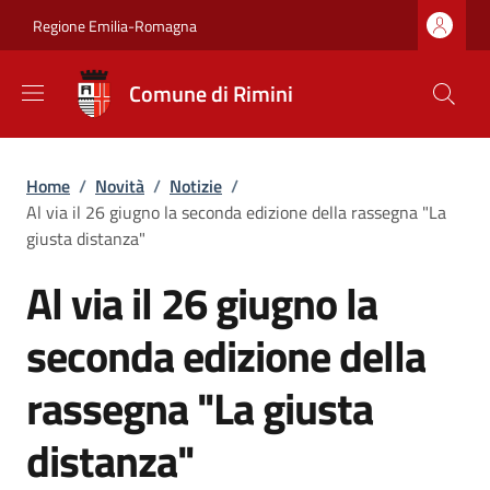
Salta al contenuto principale
Skip to footer content
Regione Emilia-Romagna
Comune di Rimini
Briciole di pane
Home
/
Novità
/
Notizie
/
Al via il 26 giugno la seconda edizione della rassegna "La
giusta distanza"
Al via il 26 giugno la
seconda edizione della
rassegna "La giusta
distanza"