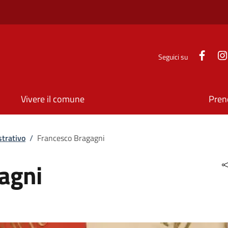
Face
Seguici su
Vivere il comune
Pren
trativo
/
Francesco Bragagni
agni