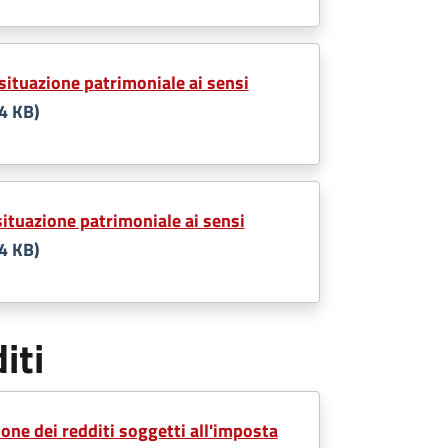
situazione patrimoniale ai sensi
4 KB)
ituazione patrimoniale ai sensi
4 KB)
iti
one dei redditi soggetti all'imposta