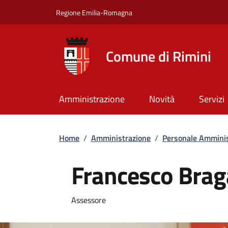
Salta al contenuto principale
Skip to footer content
Regione Emilia-Romagna
Comune di Rimini
Amministrazione
Novità
Servizi
Briciole di pane
Home
/
Amministrazione
/
Personale Amminis
Francesco Brag
Assessore