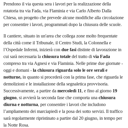
Descrizione
Prendono il via questa sera i lavori per la realizzazione della
rotatoria tra via Fada, via Flaminia e via Carlo Alberto Dalla
Chiesa, un progetto che prevede alcune modifiche alla circolazione
per consentire i lavori, programmati dopo la chiusura delle scuole.
Il cantiere, situato in un'area che collega zone molto frequentate
della città come il Tribunale, il Centro Studi, la Colonnella e
l’Ospedale Infermi, inizierà con
due fasi
distinte di lavorazione in
cui sarà necessaria la
chiusura totale
del tratto di
via Fada
compreso tra via Agnesi e via Flaminia. Nelle prime due giornate -
oggi e domani -
la chiusura riguarda solo le ore serali e
notturne,
in quanto si procederà con la prima fase, che riguarda le
demolizioni e le installazione della segnaletica provvisoria.
Successivamente, a partire da
mercoledì 11
, e fino al giorno
19
giugno
, si avvierà la seconda fase che comporta una
chiusura
diurna e notturna
, per consentire i lavori che includono
l’ampliamento dei marciapiedi e la posa dei sotto servizi. Il traffico
sarà regolarmente ripristinato a partire dal 20 giugno, in tempo per
la Notte Rosa.