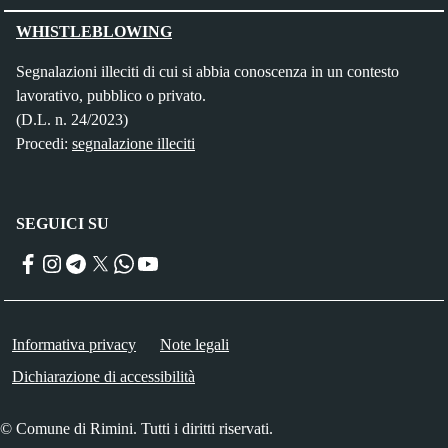
WHISTLEBLOWING
Segnalazioni illeciti di cui si abbia conoscenza in un contesto
lavorativo, pubblico o privato.
(D.L. n. 24/2023)
Procedi:
segnalazione illeciti
SEGUICI SU
Facebook
Instagram
Telegram
Twitter
WhatsApp
YouTube
Menu piè di pagina
Informativa privacy
Note legali
Dichiarazione di accessibilità
© Comune di Rimini. Tutti i diritti riservati.