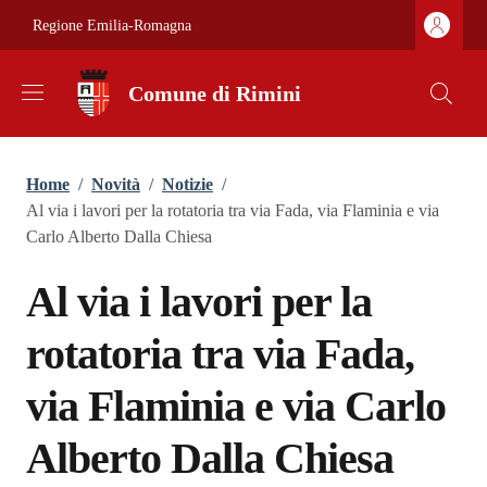
Salta al contenuto principale
Skip to footer content
Regione Emilia-Romagna
Comune di Rimini
Briciole di pane
Home
/
Novità
/
Notizie
/
Al via i lavori per la rotatoria tra via Fada, via Flaminia e via
Carlo Alberto Dalla Chiesa
Al via i lavori per la
rotatoria tra via Fada,
via Flaminia e via Carlo
Alberto Dalla Chiesa