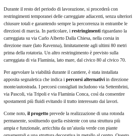
Durante il resto del periodo di lavorazione, si procederà con
restringimenti temporanei delle carreggiate adiacenti, senza ulteriori
chiusure totali e garantendo sempre la percorrenza in entrambe le
direzioni di marcia. In particolare, i
restringimenti
riguardano la
carreggiata su via Carlo Alberto Dalla Chiesa, nella corsia in
direzione mare (lato Ravenna), limitatamente agli ultimi 80 metri
prima della rotatoria. Un altro restringimento è previsto sulla
carreggiata di via Flaminia, lato mare, dal civico 80 al civico 70.
Per agevolare la viabilità durante il cantiere, è stata installata
apposita segnaletica che indica i
percorsi alternativi
in direzione
monte/autostrada. I percorsi consigliati includono via Settembrini,
via Pascoli, via Tripoli e via Flaminia Conca, così da consentire
spostamenti più fluidi evitando il tratto interessato dai lavori.
Come noto,
il progetto
prevede la realizzazione di una rotonda
permanente, sostituendo quella esistente con una struttura più
ampia e funzionale, arricchita da un’aiuola verde con piante
ornamentali e una struttura decorativa in metallo al centro. Questo