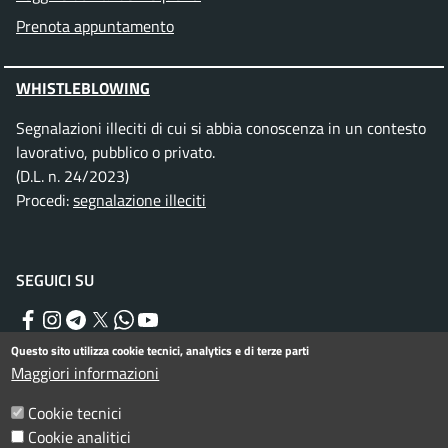
Prenota appuntamento
WHISTLEBLOWING
Segnalazioni illeciti di cui si abbia conoscenza in un contesto
lavorativo, pubblico o privato.
(D.L. n. 24/2023)
Procedi:
segnalazione illeciti
SEGUICI SU
Facebook
Instagram
Telegram
Twitter
WhatsApp
YouTube
Questo sito utilizza cookie tecnici, analytics e di terze parti
Maggiori informazioni
Menu piè di pagina
Informativa privacy
Note legali
Cookie tecnici
Dichiarazione di accessibilità
Cookie analitici