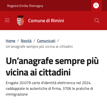
Salta al contenuto principale
Skip to footer content
Regione Emilia-Romagna
Comune di Rimini
Briciole di pane
Home
/
Novità
/
Comunicati
/
Un’anagrafe sempre più vicina ai cittadini
Un’anagrafe sempre più
vicina ai cittadini
Dettagli
Descrizione breve
Erogate 20.079 carte d’identità elettronica nel 2024,
raddoppiate le autentiche di firma, 3706 le pratiche di
immigrazione