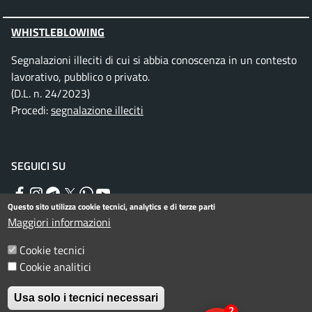
WHISTLEBLOWING
Segnalazioni illeciti di cui si abbia conoscenza in un contesto
lavorativo, pubblico o privato.
(D.L. n. 24/2023)
Procedi:
segnalazione illeciti
SEGUICI SU
Facebook
Instagram
Telegram
Twitter
WhatsApp
YouTube
Questo sito utilizza cookie tecnici, analytics e di terze parti
Maggiori informazioni
Menu piè di pagina
Cookie tecnici
Informativa privacy
Note legali
Cookie analitici
Dichiarazione di accessibilità
Usa solo i tecnici necessari
© Comune di Rimini. Tutti i diritti riservati.
2