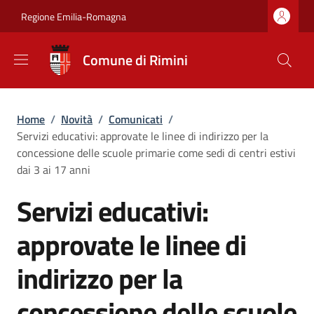
Salta al contenuto principale
Skip to footer content
Regione Emilia-Romagna
Comune di Rimini
Briciole di pane
Home
/
Novità
/
Comunicati
/
Servizi educativi: approvate le linee di indirizzo per la
concessione delle scuole primarie come sedi di centri estivi
dai 3 ai 17 anni
Servizi educativi:
approvate le linee di
indirizzo per la
concessione delle scuole