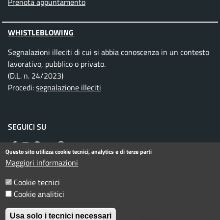
Prenota appuntamento
WHISTLEBLOWING
Segnalazioni illeciti di cui si abbia conoscenza in un contesto
lavorativo, pubblico o privato.
(D.L. n. 24/2023)
Procedi:
segnalazione illeciti
SEGUICI SU
Facebook
Instagram
Telegram
Twitter
WhatsApp
YouTube
Questo sito utilizza cookie tecnici, analytics e di terze parti
Maggiori informazioni
Menu piè di pagina
Cookie tecnici
Informativa privacy
Note legali
Cookie analitici
Dichiarazione di accessibilità
Usa solo i tecnici necessari