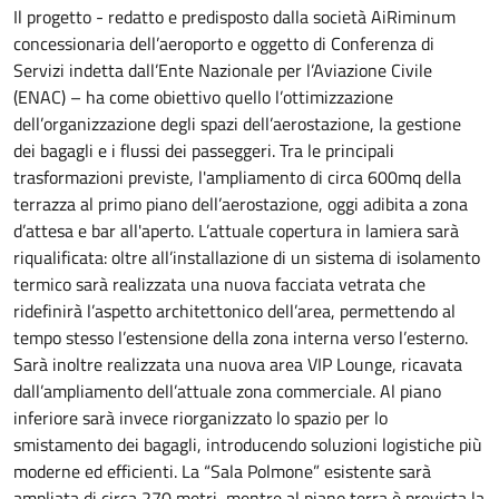
Il progetto - redatto e predisposto dalla società AiRiminum
concessionaria dell’aeroporto e oggetto di Conferenza di
Servizi indetta dall’Ente Nazionale per l’Aviazione Civile
(ENAC) – ha come obiettivo quello l’ottimizzazione
dell’organizzazione degli spazi dell’aerostazione, la gestione
dei bagagli e i flussi dei passeggeri. Tra le principali
trasformazioni previste, l'ampliamento di circa 600mq della
terrazza al primo piano dell’aerostazione, oggi adibita a zona
d’attesa e bar all'aperto. L’attuale copertura in lamiera sarà
riqualificata: oltre all’installazione di un sistema di isolamento
termico sarà realizzata una nuova facciata vetrata che
ridefinirà l’aspetto architettonico dell’area, permettendo al
tempo stesso l’estensione della zona interna verso l’esterno.
Sarà inoltre realizzata una nuova area VIP Lounge, ricavata
dall’ampliamento dell’attuale zona commerciale. Al piano
inferiore sarà invece riorganizzato lo spazio per lo
smistamento dei bagagli, introducendo soluzioni logistiche più
moderne ed efficienti. La “Sala Polmone” esistente sarà
ampliata di circa 270 metri, mentre al piano terra è prevista la