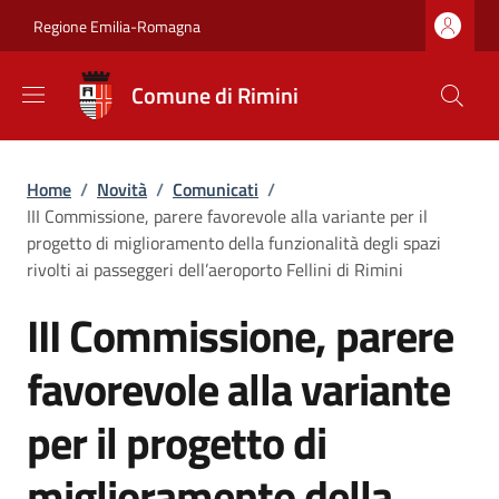
Salta al contenuto principale
Skip to footer content
Regione Emilia-Romagna
Comune di Rimini
Briciole di pane
Home
/
Novità
/
Comunicati
/
III Commissione, parere favorevole alla variante per il
progetto di miglioramento della funzionalità degli spazi
rivolti ai passeggeri dell’aeroporto Fellini di Rimini
III Commissione, parere
favorevole alla variante
per il progetto di
miglioramento della