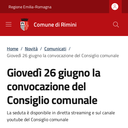
Salta al contenuto principale
Skip to footer content
Regione Emilia-Romagna
Comune di Rimini
Briciole di pane
Home
/
Novità
/
Comunicati
/
Giovedì 26 giugno la convocazione del Consiglio comunale
Giovedì 26 giugno la
convocazione del
Consiglio comunale
Dettagli
Descrizione breve
La seduta è disponibile in diretta streaming e sul canale
youtube del Consiglio comunale