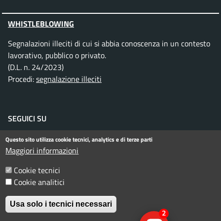
WHISTLEBLOWING
Segnalazioni illeciti di cui si abbia conoscenza in un contesto
lavorativo, pubblico o privato.
(D.L. n. 24/2023)
Procedi:
segnalazione illeciti
SEGUICI SU
Facebook
Instagram
Telegram
Twitter
WhatsApp
YouTube
Questo sito utilizza cookie tecnici, analytics e di terze parti
Maggiori informazioni
Cookie tecnici
Menu piè di pagina
Informativa privacy
Note legali
Cookie analitici
Dichiarazione di accessibilità
Usa solo i tecnici necessari
2
© Comune di Rimini. Tutti i diritti riservati.