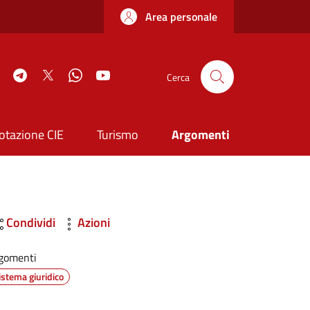
Area personale
book
Instagram
Telegram
Twitter
WhatsApp
YouTube
Cerca
otazione CIE
Turismo
Argomenti
Condividi
Azioni
gomenti
istema giuridico