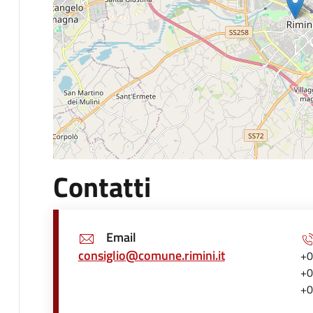
Contatti
Email
consiglio@comune.rimini.it
+0
+0
+0