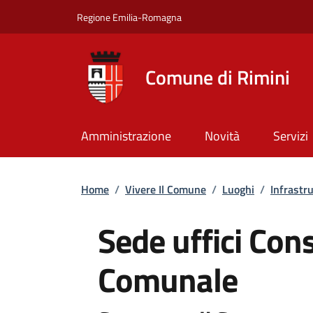
Salta al contenuto principale
Skip to footer content
Regione Emilia-Romagna
Comune di Rimini
Amministrazione
Novità
Servizi
Briciole di pane
Home
/
Vivere Il Comune
/
Luoghi
/
Infrastr
Sede uffici Cons
Comunale