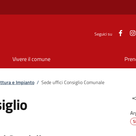
Face
Seguici su
Vivere il comune
Pren
uttura e Impianto
/
Sede uffici Consiglio Comunale
iglio
Ar
S