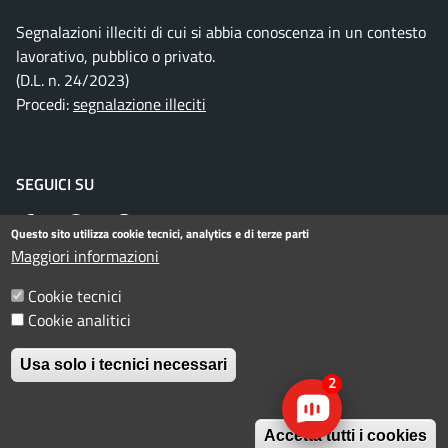
Segnalazioni illeciti di cui si abbia conoscenza in un contesto
lavorativo, pubblico o privato.
(D.L. n. 24/2023)
Procedi:
segnalazione illeciti
SEGUICI SU
Facebook
Instagram
Telegram
Twitter
WhatsApp
YouTube
Questo sito utilizza cookie tecnici, analytics e di terze parti
Maggiori informazioni
Cookie tecnici
Menu piè di pagina
Informativa privacy
Note legali
Cookie analitici
Dichiarazione di accessibilità
Usa solo i tecnici necessari
2
© Comune di Rimini. Tutti i diritti riservati.
Accetta tutti i cookies