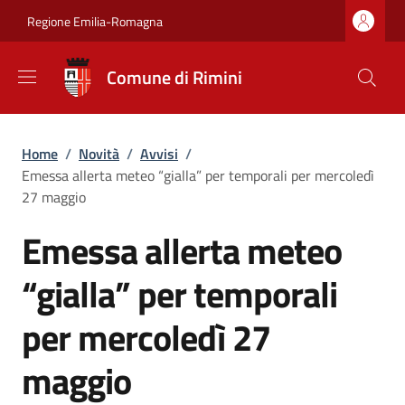
Salta al contenuto principale
Skip to footer content
Regione Emilia-Romagna
Comune di Rimini
Briciole di pane
Home
/
Novità
/
Avvisi
/
Emessa allerta meteo “gialla” per temporali per mercoledì
27 maggio
Emessa allerta meteo
“gialla” per temporali
per mercoledì 27
maggio