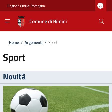
Salta al contenuto principale
Skip to footer content
Regione Emilia-Romagna
Comune di Rimini
Briciole di pane
Home
/
Argomenti
/
Sport
Sport
Novità