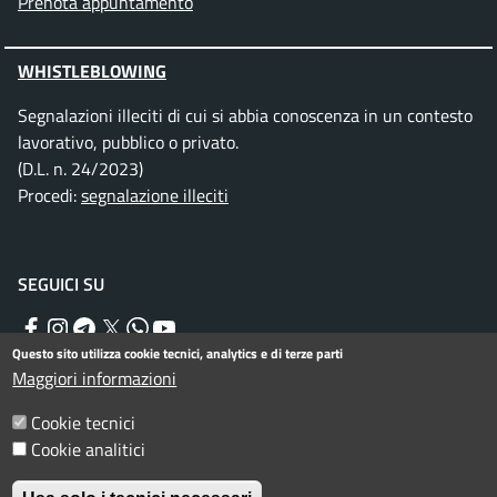
Prenota appuntamento
WHISTLEBLOWING
Segnalazioni illeciti di cui si abbia conoscenza in un contesto
lavorativo, pubblico o privato.
(D.L. n. 24/2023)
Procedi:
segnalazione illeciti
SEGUICI SU
Facebook
Instagram
Telegram
Twitter
WhatsApp
YouTube
Questo sito utilizza cookie tecnici, analytics e di terze parti
Maggiori informazioni
Menu piè di pagina
Informativa privacy
Note legali
Cookie tecnici
Cookie analitici
Dichiarazione di accessibilità