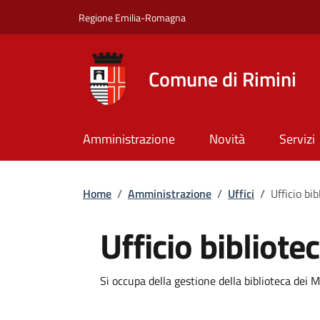
Salta al contenuto principale
Skip to footer content
Regione Emilia-Romagna
Comune di Rimini
Amministrazione
Novità
Servizi
Briciole di pane
Home
/
Amministrazione
/
Uffici
/
Ufficio bi
Ufficio bibliote
Dettagli
Si occupa della gestione della biblioteca dei 