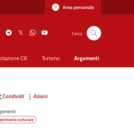
Area personale
book
Instagram
Telegram
Twitter
WhatsApp
YouTube
Cerca
otazione CIE
Turismo
Argomenti
Condividi
Azioni
gomenti
atrimonio culturale