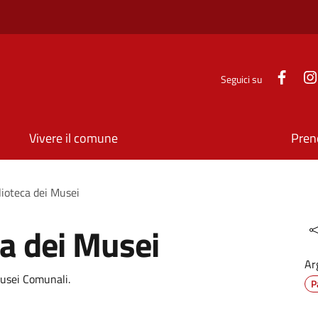
Face
Seguici su
Vivere il comune
Pren
blioteca dei Musei
ca dei Musei
Ar
Musei Comunali.
P