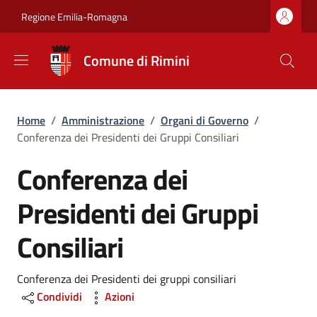
Salta al contenuto principale
Skip to footer content
Regione Emilia-Romagna
Comune di Rimini
Briciole di pane
Home
/
Amministrazione
/
Organi di Governo
/
Conferenza dei Presidenti dei Gruppi Consiliari
Conferenza dei
Presidenti dei Gruppi
Consiliari
Dettagli
Conferenza dei Presidenti dei gruppi consiliari
Condividi
Azioni