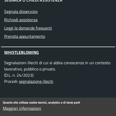
Segnala disservizio
Richiedi assistenza
Leggi le domande frequenti
Prenota appuntamento
WHISTLEBLOWING
Segnalazioni illeciti di cui si abbia conoscenza in un contesto
lavorativo, pubblico o privato.
(D.L. n. 24/2023)
Procedi:
segnalazione illeciti
SEGUICI SU
Questo sito utilizza cookie tecnici, analytics e di terze parti
Maggiori informazioni
Facebook
Instagram
Telegram
Twitter
WhatsApp
YouTube