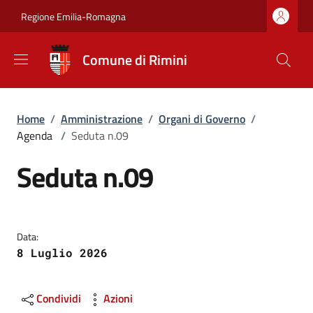
Salta al contenuto principale
Skip to footer content
Regione Emilia-Romagna
Comune di Rimini
Briciole di pane
Home
/
Amministrazione
/
Organi di Governo
/
Agenda
/
Seduta n.09
Seduta n.09
Data:
8 Luglio 2026
Condividi
Azioni