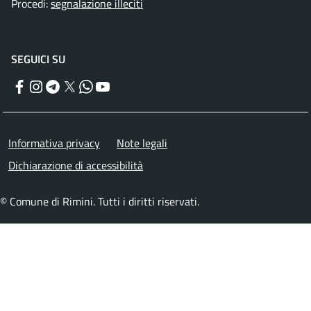
Procedi:
segnalazione illeciti
SEGUICI SU
Facebook
Instagram
Telegram
Twitter
WhatsApp
YouTube
Menu piè di pagina
Informativa privacy
Note legali
Dichiarazione di accessibilità
© Comune di Rimini. Tutti i diritti riservati.