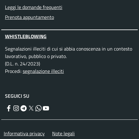
Leggi le domande frequenti
Prenota appuntamento
WHISTLEBLOWING
Segnalazioni illeciti di cui si abbia conoscenza in un contesto
lavorativo, pubblico o privato.
(D.L. n. 24/2023)
Procedi:
segnalazione illeciti
SEGUICI SU
Facebook
Instagram
Telegram
Twitter
WhatsApp
YouTube
Menu piè di pagina
Informativa privacy
Note legali