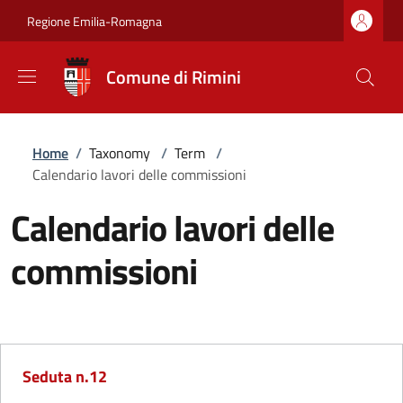
Salta al contenuto principale
Skip to footer content
Regione Emilia-Romagna
Comune di Rimini
Briciole di pane
Home
/
Taxonomy
/
Term
/
Calendario lavori delle commissioni
Calendario lavori delle
commissioni
Seduta n.12