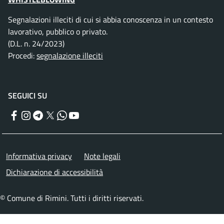
Segnalazioni illeciti di cui si abbia conoscenza in un contesto
lavorativo, pubblico o privato.
(D.L. n. 24/2023)
Procedi:
segnalazione illeciti
SEGUICI SU
Facebook
Instagram
Telegram
Twitter
WhatsApp
YouTube
Menu piè di pagina
Informativa privacy
Note legali
Dichiarazione di accessibilità
© Comune di Rimini. Tutti i diritti riservati.