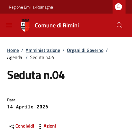
Salta al contenuto principale
Skip to footer content
Regione Emilia-Romagna
Comune di Rimini
Briciole di pane
Home
/
Amministrazione
/
Organi di Governo
/
Agenda
/
Seduta n.04
Seduta n.04
Data:
14 Aprile 2026
Condividi
Azioni