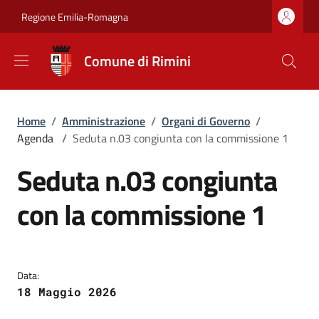
Salta al contenuto principale
Skip to footer content
Regione Emilia-Romagna
Comune di Rimini
Briciole di pane
Home
/
Amministrazione
/
Organi di Governo
/
Agenda
/
Seduta n.03 congiunta con la commissione 1
Seduta n.03 congiunta
con la commissione 1
Data:
18 Maggio 2026