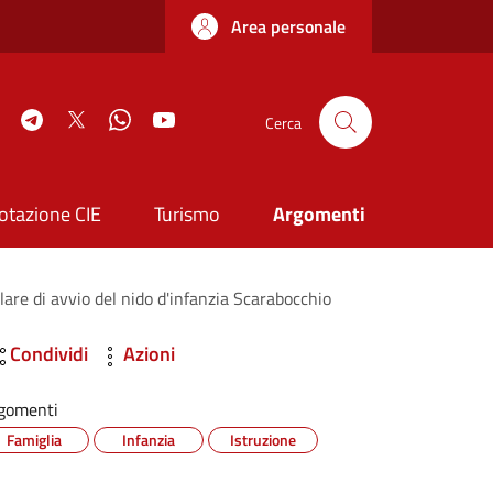
Area personale
book
Instagram
Telegram
Twitter
WhatsApp
YouTube
Cerca
otazione CIE
Turismo
Argomenti
lare di avvio del nido d'infanzia Scarabocchio
Condividi
Azioni
gomenti
Famiglia
Infanzia
Istruzione