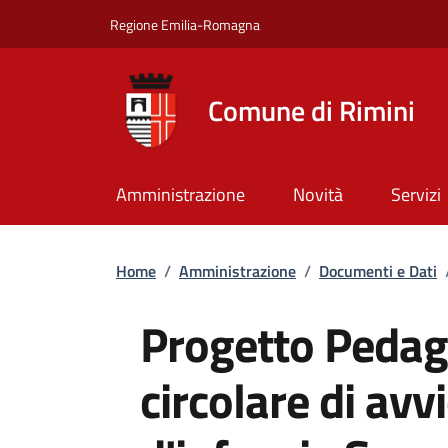
Salta al contenuto principale
Skip to footer content
Regione Emilia-Romagna
Comune di Rimini
Amministrazione
Novità
Servizi
Briciole di pane
Home
/
Amministrazione
/
Documenti e Dati
Progetto Pedag
circolare di avv