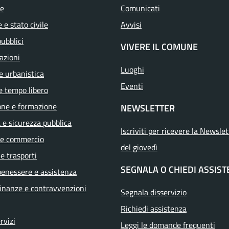
e
Comunicati
 e stato civile
Avvisi
pubblici
VIVERE IL COMUNE
azioni
Luoghi
e urbanistica
Eventi
e tempo libero
one e formazione
NEWSLETTER
a e sicurezza pubblica
Iscriviti per ricevere la Newslet
 e commercio
del giovedì
 e trasporti
SEGNALA O CHIEDI ASSIS
benessere e assistenza
 finanze e contravvenzioni
Segnala disservizio
Richiedi assistenza
ervizi
Leggi le domande frequenti