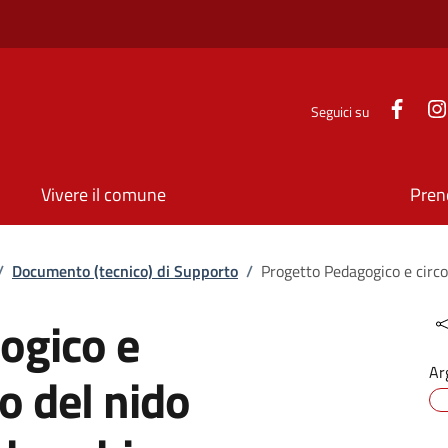
Face
Seguici su
Vivere il comune
Pren
/
Documento (tecnico) di Supporto
/
Progetto Pedagogico e circo
ogico e
Ar
io del nido