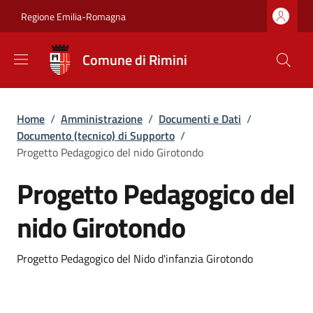
Salta al contenuto principale
Skip to footer content
Regione Emilia-Romagna
Comune di Rimini
Briciole di pane
Home
/
Amministrazione
/
Documenti e Dati
/
Documento (tecnico) di Supporto
/
Progetto Pedagogico del nido Girotondo
Progetto Pedagogico del
nido Girotondo
Dettagli
Progetto Pedagogico del Nido d'infanzia Girotondo