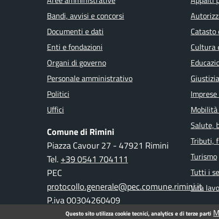
Aree amministrative
Appalti 
Bandi, avvisi e concorsi
Autorizz
Documenti e dati
Catasto 
Enti e fondazioni
Cultura 
Organi di governo
Educazi
Personale amministrativo
Giustizi
Politici
Imprese
Uffici
Mobilità
Salute, 
Comune di Rimini
Tributi,
Piazza Cavour 27 - 47921 Rimini
Turismo
Tel.
+39 0541 704111
PEC
Tutti i s
protocollo.generale@pec.comune.rimini.it
Vita lav
P.iva 00304260409
M
Questo sito utilizza cookie tecnici, analytics e di terze parti