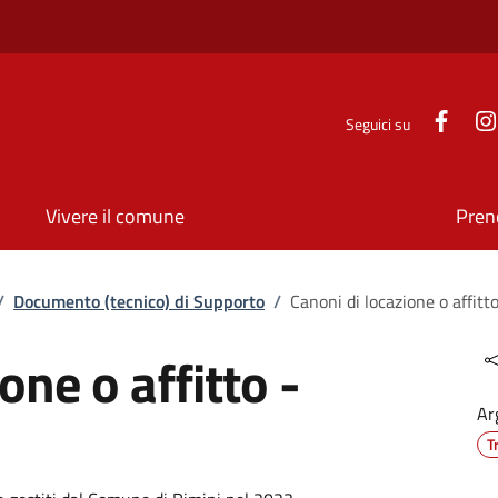
Face
Seguici su
Vivere il comune
Pren
/
Documento (tecnico) di Supporto
/
Canoni di locazione o affit
one o affitto -
Ar
T