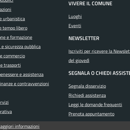
pubblici
VIVERE IL COMUNE
azioni
Luoghi
e urbanistica
Eventi
e tempo libero
one e formazione
NEWSLETTER
a e sicurezza pubblica
Iscriviti per ricevere la Newslet
 e commercio
del giovedì
 e trasporti
SEGNALA O CHIEDI ASSIS
benessere e assistenza
 finanze e contravvenzioni
Segnala disservizio
Richiedi assistenza
ervizi
Leggi le domande frequenti
orativa
Prenota appuntamento
aggiori informazioni