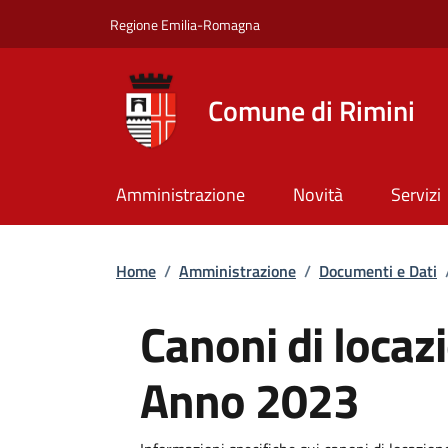
Salta al contenuto principale
Skip to footer content
Regione Emilia-Romagna
Comune di Rimini
Amministrazione
Novità
Servizi
Briciole di pane
Home
/
Amministrazione
/
Documenti e Dati
Canoni di locazi
Anno 2023