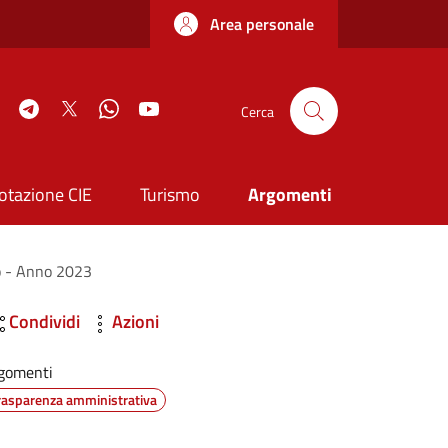
Area personale
book
Instagram
Telegram
Twitter
WhatsApp
YouTube
Cerca
otazione CIE
Turismo
Argomenti
to - Anno 2023
Condividi
Azioni
gomenti
rasparenza amministrativa