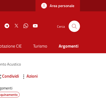
Area personale
book
Instagram
Telegram
Twitter
WhatsApp
YouTube
Cerca
otazione CIE
Turismo
Argomenti
ento Acustico
Condividi
Azioni
gomenti
nquinamento