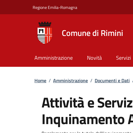
Salta al contenuto principale
Skip to footer content
Regione Emilia-Romagna
Comune di Rimini
Amministrazione
Novità
Servizi
Briciole di pane
Home
/
Amministrazione
/
Documenti e Dati
Attività e Serviz
Inquinamento A