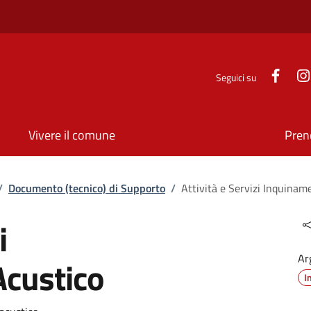
Face
Seguici su
Vivere il comune
Pren
/
Documento (tecnico) di Supporto
/
Attività e Servizi Inquinam
i
Ar
custico
I