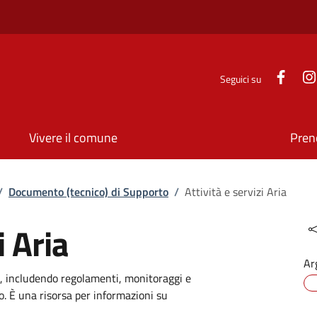
Face
Seguici su
Vivere il comune
Pren
/
Documento (tecnico) di Supporto
/
Attività e servizi Aria
i Aria
Ar
aria, includendo regolamenti, monitoraggi e
. È una risorsa per informazioni su