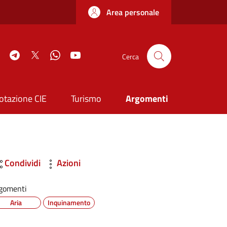
Area personale
book
Instagram
Telegram
Twitter
WhatsApp
YouTube
Cerca
otazione CIE
Turismo
Argomenti
Condividi
Azioni
gomenti
Aria
Inquinamento