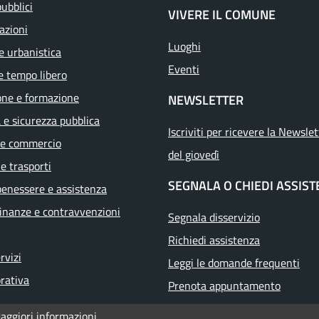
pubblici
VIVERE IL COMUNE
azioni
Luoghi
e urbanistica
Eventi
e tempo libero
one e formazione
NEWSLETTER
a e sicurezza pubblica
Iscriviti per ricevere la Newslet
 e commercio
del giovedì
 e trasporti
SEGNALA O CHIEDI ASSIS
benessere e assistenza
 finanze e contravvenzioni
Segnala disservizio
Richiedi assistenza
ervizi
Leggi le domande frequenti
orativa
Prenota appuntamento
aggiori informazioni