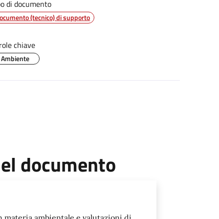
po di documento
ocumento (tecnico) di supporto
role chiave
Ambiente
 del documento
 materia ambientale e valutazioni di