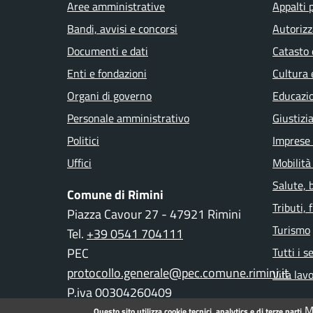
Aree amministrative
Appalti 
Bandi, avvisi e concorsi
Autorizz
Documenti e dati
Catasto 
Enti e fondazioni
Cultura 
Organi di governo
Educazi
Personale amministrativo
Giustizi
Politici
Imprese
Uffici
Mobilità
Salute, 
Comune di Rimini
Tributi,
Piazza Cavour 27 - 47921 Rimini
Turismo
Tel.
+39 0541 704111
PEC
Tutti i s
protocollo.generale@pec.comune.rimini.it
Vita lav
P.iva 00304260409
M
Questo sito utilizza cookie tecnici, analytics e di terze parti