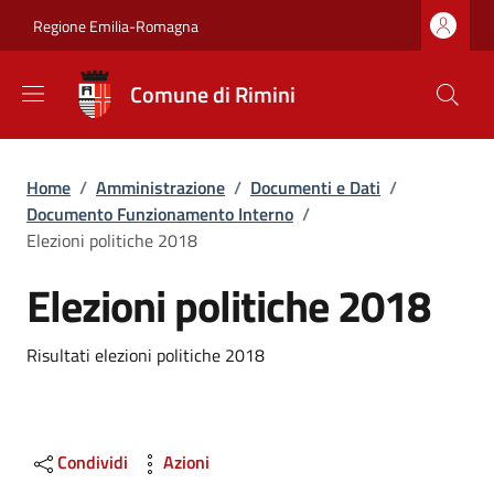
Salta al contenuto principale
Skip to footer content
Regione Emilia-Romagna
Comune di Rimini
Briciole di pane
Home
/
Amministrazione
/
Documenti e Dati
/
Documento Funzionamento Interno
/
Elezioni politiche 2018
Elezioni politiche 2018
Dettagli
Risultati elezioni politiche 2018
Condividi
Azioni